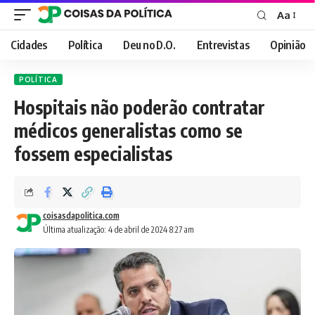
Aa
Font
Resizer
Cidades
Política
Deu no D.O.
Entrevistas
Opinião
POLÍTICA
Hospitais não poderão contratar
médicos generalistas como se
fossem especialistas
coisasdapolitica.com
Última atualização: 4 de abril de 2024 8:27 am