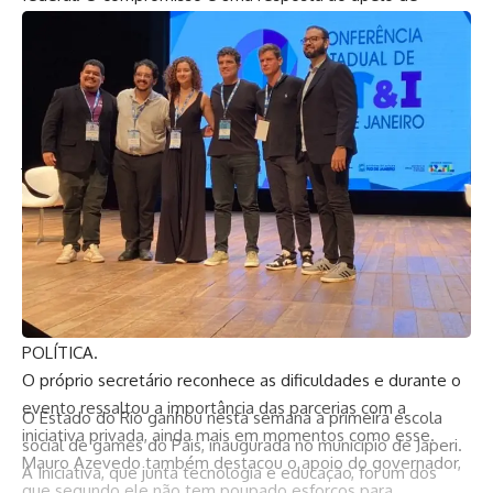
reitores, professores e pesquisadores durante a 5ª
Conferência Estadual de Ciência, tecnologia e Inovação do
Rio, que aconteceu nesta terça (2) e quarta-feira (3) na
Uerj.
“Escutando os reitores e os professores, pretendo levar
junto ao Governador a referida demanda, para que haja uma
sensibilização do Governo Federal com o Regime de
Recuperação Fiscal na temática da Ciência, Tecnologia e
Inovação. É fato notório que tanto o Governo do Estado do
Rio de Janeiro, quanto outros Governos Estaduais estão
fazendo um grande esforço para tratar as dívidas públicas
com a União”, disse o secretário ao site COISAS DA
POLÍTICA.
O próprio secretário reconhece as dificuldades e durante o
evento ressaltou a importância das parcerias com a
O Estado do Rio ganhou nesta semana a primeira escola
iniciativa privada, ainda mais em momentos como esse.
social de games do Pais, inaugurada no município de Japeri.
Mauro Azevedo também destacou o apoio do governador,
A Iniciativa, que junta tecnologia e educação, foi um dos
que segundo ele não tem poupado esforços para