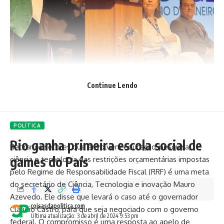
Continue Lendo
POLÍTICA
Rio ganha primeira escola social de
Retirar os setores que envolvem educação, pesquisa,
games do País
ciência e tecnologia das restrições orçamentárias impostas
pelo Regime de Responsabilidade Fiscal (RRF) é uma meta
do secretário de Ciência, Tecnologia e inovação Mauro
Azevedo. Ele disse que levará o caso até o governador
coisasdapolitica.com
Cláudio Castro, para que seja negociado com o governo
Última atualização: 3 de abril de 2024 9:53 pm
federal. O compromisso é uma resposta ao apelo de