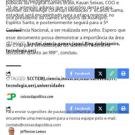
públicas da Phygital Games Brasil, Kauan Seixas, COO e
“Já de antemão adianto que o relatório desta etapa
founder da NewAge (Startup) Mediação 3 eCarlos Gama,
estadual será encaminhado para a etapa regional, no
vice presidente da Games e Esports da Assespro.
Espírito Santo, e posteriormente seguirá para a 5ª
Conferência Nacional, a ser realizada em junho. Espero que
esse documento possa demonstrar a importância da área
TAGGED:
5cectei
ciencia
games
japeri
Ring
riodejaneiro
de CT&I para sensibilização do Governo Federal na
tecnologia
uerj
discussão quanto ao RRF”, concluiu.
Facebook
TAGGED:
5CCTEIRJ
ciencia
inovacao
mauroazevedo
rrf
tecnologia
uerj
universidades
coisasdapolitica.com
Facebook
Para enviar sugestões de pautas ou comunicar algum erro no texto,
encaminhe uma mensagem para a nossa equipe pelo e-mail:
contato@coisasdapolitica.com
Jefferson Lemos