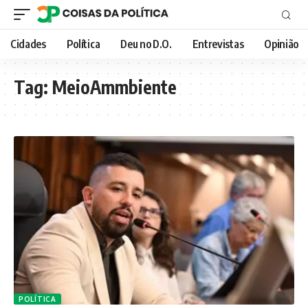
Cidades
Política
Deu no D.O.
Entrevistas
Opinião
Tag:
MeioAmmbiente
POLÍTICA