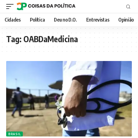
Cidades
Política
Deu no D.O.
Entrevistas
Opinião
Tag:
OABDaMedicina
BRASIL