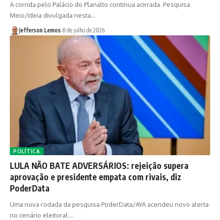
A corrida pelo Palácio do Planalto continua acirrada. Pesquisa
Meio/Ideia divulgada nesta…
Jefferson Lemos
8 de julho de 2026
POLÍTICA
LULA NÃO BATE ADVERSÁRIOS: rejeição supera
aprovação e presidente empata com rivais, diz
PoderData
Uma nova rodada da pesquisa PoderData/AYA acendeu novo alerta
no cenário eleitoral:…