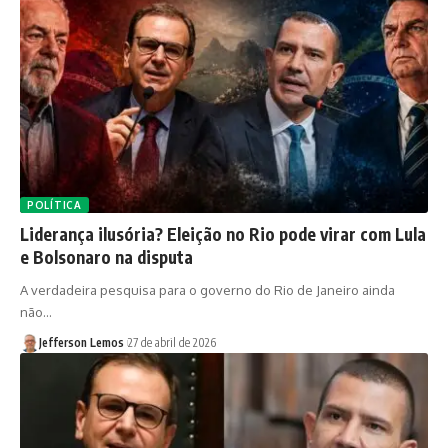
POLÍTICA
Liderança ilusória? Eleição no Rio pode virar com Lula
e Bolsonaro na disputa
A verdadeira pesquisa para o governo do Rio de Janeiro ainda
não…
Jefferson Lemos
27 de abril de 2026