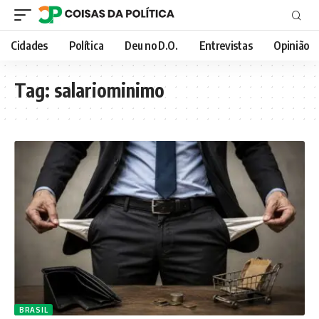
Cidades
Política
Deu no D.O.
Entrevistas
Opinião
Tag:
salariominimo
BRASIL