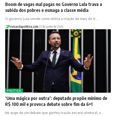
Boom de vagas mal pagas no Governo Lula trava a
subida dos pobres e esmaga a classe média
O governo Lula vende como vitória a criação de mais de 4…
coisasdapolitica.com
21 de junho de 2026
POLÍTICA
‘Uma mágica por outra’: deputado propõe mínimo de
R$ 100 mil e provoca debate sobre fim da 6×1
No auge de um debate que ganhou tração em ano eleitoral, o…