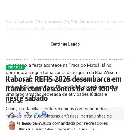
Neste sábado (4) e domingo (5), São Gonçalo será palco de
mais uma edição vibrante da Caravana de Arte e Lazer,
iniciativa da prefeitura de São Gonçalo, comandada pelo
prefeito Capitão Nelson. A Fundação de Artes Esporte e
Continue Lendo
Lazer de São Gonçalo (Faelsg) vai transformar espaços
públicos em verdadeiros parques de diversão a céu aberto.
No sábado, a festa acontece na Praça do Mutuá. Já no
CIDADES
domingo, a alegria toma conta da esquina da Rua Wilson
Itaboraí: REFIS 2025 desembarca em
Yves Marquês com a Rua Sara Maria, no Mutuapira. Em
Itambi com descontos de até 100%
ambos os dias, das 9h às 13h, o público poderá aproveitar
uma programação recheada de atividades lúdicas e
neste sábado
culturais.
Crianças e famílias serão recebidas com brinquedos
infláveis, pula-pula, pinturas artísticas, barraquinhas de
lanches e muita música comandada por recreadores
Jefferson Lemos
Última atualização: 4 de outubro de 2025 12:54 am