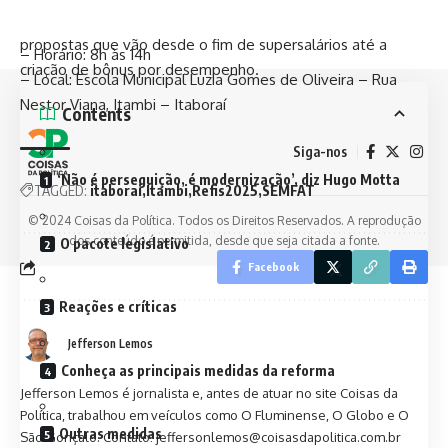
– Evento: REFIS 2025 – Atendimento volante em Itambi
trabalho, deputado Pedro Paulo (PSD-RJ), anunciaram
– Data: 04 de outubro
propostas que vão desde o fim de supersalários até a
– Horário: 8h às 14h
criação de bônus por desempenho.
– Local: Escola Municipal Luzia Gomes de Oliveira – Rua
Nestor Viana, Itambi – Itaboraí
Contents
Siga-nos
‘Não é perseguição, é modernização’, diz Hugo Motta
TAGGED:
itaborai
Itambi
Refis2025
SEMFAT
© 2024 Coisas da Política. Todos os Direitos Reservados. A reprodução
dos conteúdo é permitida, desde que seja citada a fonte.
O pacote legislativo
Facebook
Reações e críticas
Jefferson Lemos
Conheça as principais medidas da reforma
Jefferson Lemos é jornalista e, antes de atuar no site Coisas da
Política, trabalhou em veículos como O Fluminense, O Globo e O
Outras medidas
São Gonçalo. Contato: jeffersonlemos@coisasdapolitica.com.br