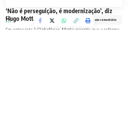
‘Não é perseguição, é modernização’, diz
Hugo Motta
Deixe um comentário
Em entrevista à GloboNews, Motta garantiu que a reforma
não tem como alvo os servidores públicos, mas sim a
valorização da meritocracia e o combate a privilégios.
“Todos querem serviços públicos de maior qualidade. Esse
é o foco da reforma, que está sendo conduzida com
diálogo”, afirmou.
O presidente da Câmara defendeu a participação ativa do
Executivo e do Judiciário nas negociações, destacando que
o objetivo é construir uma proposta abrangente e
transparente.
O pacote legislativo
Pedro Paulo apresentou três frentes legislativas:
– Uma Proposta de Emenda à Constituição (PEC)
– Um projeto de lei complementar