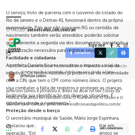
Oficial da União, prevista para os próximos dias.
Nacional (CIN) para todos os bebês nascidos na unidade.
O serviço, fruto de parceria com o Governo do Estado do
Rio de Janeiro e o Detran-RJ, funcionará dentro da própria
maternidade. Pais que não possuem RG ou certidão de
TAGGED:
autoescolas
cnh
contran
nascimento também serão atendidos: poderão solicitar
gratuitamente a segunda via dos documentos, garantindo a
Siga-nos
regularização necessária para registrar seus filhos.
Facebook
Facilidade e cidadania
A prefeita Daniela Soares ressaltou o impacto social da
© 2024 Coisas da Política. Todos os Direitos Reservados. A reprodução
dos conteúdo é permitida, desde que seja citada a fonte.
iniciativa: “Os recém-nascidos já podem sair da maternidade
Jefferson Lemos
com a CIN, que tem o CPF como número único. O projeto
visa combater a falta de registros e proteger as crianças,
Jefferson Lemos é jornalista e, antes de atuar no site Coisas da
facilitando sua identificação em diversas situações. É
Política, trabalhou em veículos como O Fluminense, O Globo e O
cidadania desde o nascimento.”
São Gonçalo. Contato: jeffersonlemos@coisasdapolitica.com.br
Proteção desde o berço
O secretário municipal de Saúde, Mário Jorge Espinhara,
destacou que a estrutura está pronta para entrar em
Deixe um comentário
operação. “Estamos organizando para que o serviço se