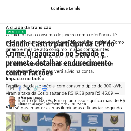
o aumento na cobrança da Cosip — a taxa de iluminação
Continue Lendo
pública embutida na conta de luz. O resultado? A fatura
chega mais cara e a população paga a conta.
A cilada da transição
POLÍTICA
O cálculo usa o consumo de janeiro como referência até
Cláudio Castro participa da CPI do
novembro, quando a Aneel autoriza reajuste tarifário. Como
janeiro é mês de alto consumo, muitos contribuintes
Crime Organizado no Senado e
continuarão pagando valores elevados mesmo que
promete detalhar endurecimento
reduzam o gasto nos meses seguintes. Ou seja: quem
contra facções
economizar energia não verá alívio na conta.
Impacto no bolso
Famílias de classe média, com consumo típico de 300 kWh,
viram a taxa da Cosip saltar de R$ 19,38 para R$ 45,09 —
Jefferson Lemos
um aumento de 132,7%. Em um ano, isso significa mais de R$
Última atualização: 3 de fevereiro de 2026 8:57 am
540 só para manter as ruas iluminadas e financiar, segundo
a prefeitura, projetos como a futura Força Municipal armada.
Isenção para poucos
A prefeitura ampliou a faixa de isenção para quem consome