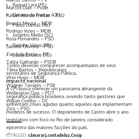
Raquel Lyra (PE)
Marcos Dias – Pode
Elmano de Freitas (CE)
Rafael Aloisio Freitas – PSD
Renato Moura – MDB
Paulo Dantas (AL)
Rodrigo Vizeu – MDB
Jorginho Mello (SC)
Rosa Fernandes – PSD
Ratinho Júnior (PR)
Salvino Oliveira – PSD
Tainá de Paula – PT
Eduardo Leite (RS)
Talita Galhardo – PSDB
Todos deverão comparecer acompanhados de seus
Tânia Bastos – Republicanos
secretários de Segurança Pública.
Vitor Hugo – MDB
Impacto nacional
Wagner Tavares – PSB
A CPI busca oferecer um panorama abrangente da
Wellington Dias – PDT
segurança pública brasileira, ouvindo tanto gestores que
Willian Coelho – DC
enfrentam crises agudas quanto aqueles que implementam
Zico – PSD
modelos de sucesso. O depoimento de Castro abre o ano
legislativo com foco no Rio de Janeiro, considerado
epicentro das maiores facções do país.
TAGGED:
câmararj
contadeluz
Cosip