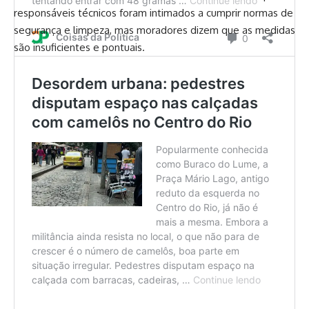
responsáveis técnicos foram intimados a cumprir normas de
segurança e limpeza, mas moradores dizem que as medidas
são insuficientes e pontuais.
Revolta popular e clamor por justiça
Moradores e comerciantes da Zona Sul do Rio, onde Patrick
atua, estão indignados e inseguros. Delegados e policiais
relatam o desestímulo de prender sempre os mesmos
infratores, apenas para vê-los soltos dias depois.
A história de Patrick não é apenas sobre um jovem em
conflito com a lei. É sobre um Estado que falha em
proteger seus cidadãos, que premia a reincidência e ignora
o clamor por segurança. Enquanto isso, o cidadão honesto
segue vulnerável, refém de um sistema que parece ter
perdido o rumo.