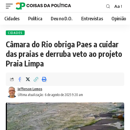
Aa
Font
Resizer
Cidades
Política
Deu no D.O.
Entrevistas
Opinião
CIDADES
Câmara do Rio obriga Paes a cuidar
das praias e derruba veto ao projeto
Praia Limpa
Jefferson Lemos
Última atualização: 6 de agosto de 2025 9:20 am