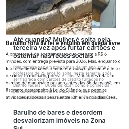
Barulho fora da lei e entulho em queda livre
A promessa é de apartamentos que chegam a R$ 6
milhões, com entrega prevista para 2026. Mas, enquanto o
futuro se desenha em mármore e vidro, o presente é feito
de cimento molhado, poeira e caos. Moradores relatam
barulho de maquinário pesado antes das 8h da manhã, em
flagrante desrespeito à Lei do Silêncio, que permite
atividades ruidosas apenas entre 10h e 17h nos dias úteis.