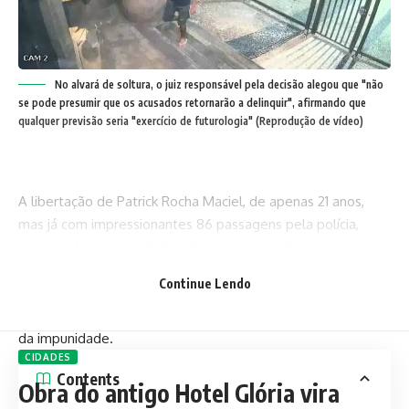
No alvará de soltura, o juiz responsável pela decisão alegou que "não
se pode presumir que os acusados retornarão a delinquir", afirmando que
qualquer previsão seria "exercício de futurologia" (Reprodução de vídeo)
A libertação de Patrick Rocha Maciel, de apenas 21 anos,
mas já com impressionantes 86 passagens pela polícia,
representa uma verdadeira licença para roubar e um tapa
na cara da sociedade brasileira. Enquanto o cidadão de bem
Continue Lendo
luta honestamente para sustentar sua família, vê seus bens
— fruto de suor e sacrifício — serem levados sob a égide
da impunidade.
CIDADES
Contents
Obra do antigo Hotel Glória vira