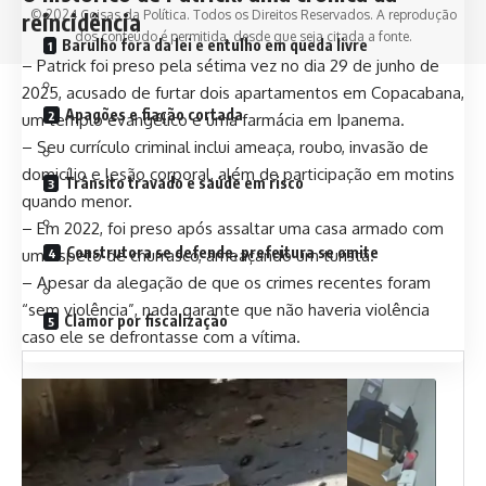
© 2024 Coisas da Política. Todos os Direitos Reservados. A reprodução
reincidência
dos conteúdo é permitida, desde que seja citada a fonte.
Barulho fora da lei e entulho em queda livre
– Patrick foi preso pela sétima vez no dia 29 de junho de
2025, acusado de furtar dois apartamentos em Copacabana,
Apagões e fiação cortada
um templo evangélico e uma farmácia em Ipanema.
– Seu currículo criminal inclui ameaça, roubo, invasão de
domicílio e lesão corporal, além de participação em motins
Trânsito travado e saúde em risco
quando menor.
– Em 2022, foi preso após assaltar uma casa armado com
Construtora se defende, prefeitura se omite
um espeto de churrasco, ameaçando um turista.
– Apesar da alegação de que os crimes recentes foram
“sem violência”, nada garante que não haveria violência
Clamor por fiscalização
caso ele se defrontasse com a vítima.