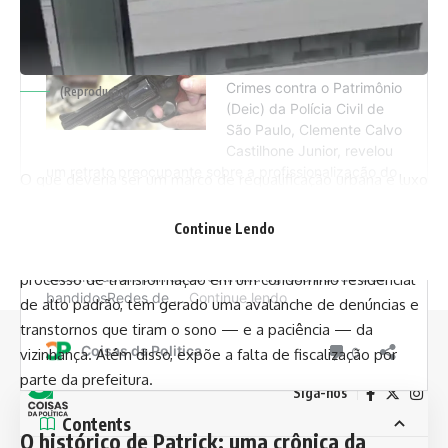
(Reprodução)
O que deveria ser um marco de requalificação urbana e luxo
no coração da zona sul do Rio de Janeiro está se tornando
Continue Lendo
um verdadeiro tormento para quem vive ao redor. A
reforma do icônico Hotel Glória, fechado desde 2013 e em
processo de transformação em um condomínio residencial
de alto padrão, tem gerado uma avalanche de denúncias e
transtornos que tiram o sono — e a paciência — da
vizinhança. Além disso, expõe a falta de fiscalização por
parte da prefeitura.
Siga-nos
Contents
O histórico de Patrick: uma crônica da