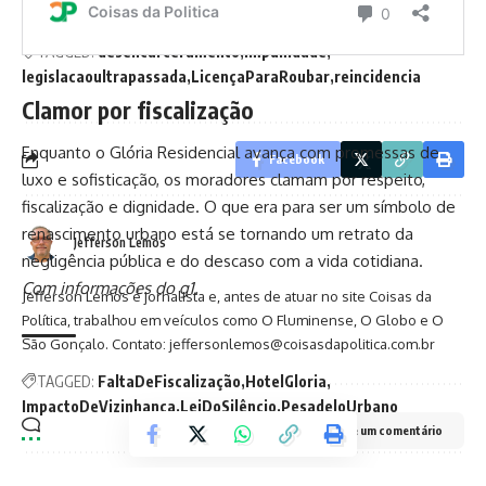
TAGGED:
desencarceramento
impunidade
legislacaoultrapassada
LicençaParaRoubar
reincidencia
Clamor por fiscalização
Enquanto o Glória Residencial avança com promessas de
Facebook
luxo e sofisticação, os moradores clamam por respeito,
fiscalização e dignidade. O que era para ser um símbolo de
renascimento urbano está se tornando um retrato da
Jefferson Lemos
negligência pública e do descaso com a vida cotidiana.
Com informações do g1.
Jefferson Lemos é jornalista e, antes de atuar no site Coisas da
Política, trabalhou em veículos como O Fluminense, O Globo e O
São Gonçalo. Contato: jeffersonlemos@coisasdapolitica.com.br
TAGGED:
FaltaDeFiscalização
HotelGloria
ImpactoDeVizinhança
LeiDoSilêncio
PesadeloUrbano
Deixe um comentário