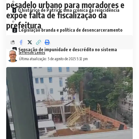
pesadelo urbano para moradores e
O histórico de Patrick: uma crônica da reincidência
expõe falta de fiscalização da
prefeitura
Legislação branda e política de desencarceramento
Sensação de impunidade e descrédito no sistema
Jefferson Lemos
Última atualização: 5 de agosto de 2025 5:32 pm
Revolta popular e clamor por justiça
No alvará de soltura, o juiz responsável pela decisão alegou
que “não se pode presumir que os acusados retornarão a
delinquir”, afirmando que qualquer previsão seria “exercício
de futurologia”. Não é piada, nem futurologia, é questão de
bom senso.