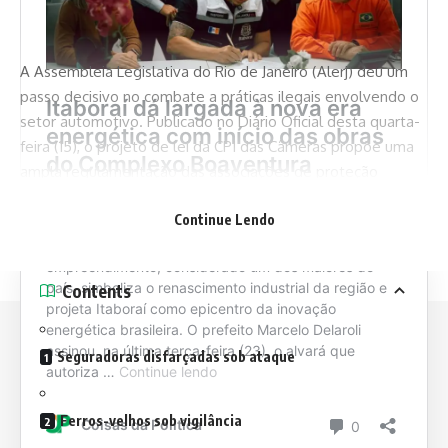
A Assembleia Legislativa do Rio de Janeiro (Alerj) deu um
passo decisivo no combate a práticas ilegais envolvendo o
setor automotivo. Publicado no Diário Oficial desta quarta-
feira (15), o projeto de lei da CPI das Câmeras propõe uma
ampla regulamentação das associações de proteção
veicular e do comércio de peças usadas — dois segmentos
Continue Lendo
apontados como epicentros de esquemas criminosos no
estado.
Contents
Seguradoras disfarçadas sob ataque
Siga-nos
Ferros-velhos sob vigilância