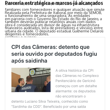
Parceria estratégica e marcos já alcançados
“pronta resposta” para recuperação de veículos, vínculos
familiares com fornecedores e qualquer atuação que simule
Realizada pela Prefeitura de Itaboraí, por meio da SEMOB,
o funcionamento de uma seguradora. As entidades
em parceria com o Governo do Estado do Rio de Janeiro, a
também deverão publicar relatórios anuais com dados
obra é considerada um divisor de águas na infraestrutura
financeiros auditados, lista de prestadores e vínculos entre
urbana da cidade. O deputado estadual Guilherme Delaroli
dirigentes e fornecedores.
celebrou o avanço:
“Ver a 22 de Maio ganhando nova vida é uma conquista
histórica. Trabalhamos para recolocar Itaboraí como
prioridade no Estado.”
Entre os marcos já atingidos está a conclusão da laje
elevada no trecho do bairro Rio Várzea — uma estrutura de
650m² que servirá como base para áreas de convivência e
mobilidade.
TAGGED:
Avenida22DeMarço
itaborai
marcelodelaroli