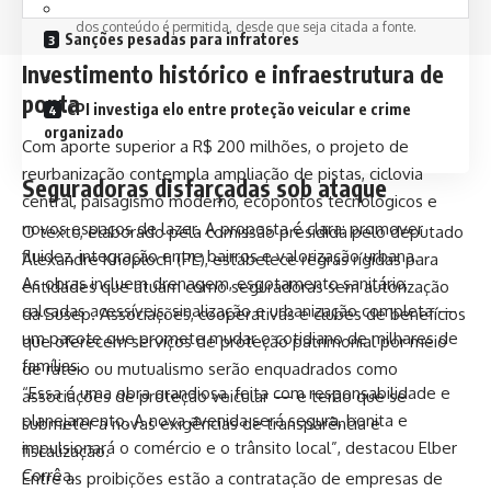
© 2024 Coisas da Política. Todos os Direitos Reservados. A reprodução
dos conteúdo é permitida, desde que seja citada a fonte.
Sanções pesadas para infratores
Investimento histórico e infraestrutura de
ponta
CPI investiga elo entre proteção veicular e crime
organizado
Com aporte superior a R$ 200 milhões, o projeto de
reurbanização contempla ampliação de pistas, ciclovia
Seguradoras disfarçadas sob ataque
central, paisagismo moderno, ecopontos tecnológicos e
novos espaços de lazer. A proposta é clara: promover
O texto, elaborado pela comissão presidida pelo deputado
fluidez, integração entre bairros e valorização urbana.
Alexandre Knoploch (PL), estabelece regras rígidas para
As obras incluem drenagem, esgotamento sanitário,
entidades que atuam como seguradoras sem autorização
calçadas acessíveis, sinalização e urbanização completa —
da Susep. Associações, cooperativas e clubes de benefícios
um pacote que promete mudar o cotidiano de milhares de
que oferecem serviços de proteção patrimonial por meio
famílias.
de rateio ou mutualismo serão enquadrados como
“Essa é uma obra grandiosa, feita com responsabilidade e
associações de proteção veicular — e terão que se
planejamento. A nova avenida será segura, bonita e
submeter a novas exigências de transparência e
impulsionará o comércio e o trânsito local”, destacou Elber
fiscalização.
Corrêa.
Entre as proibições estão a contratação de empresas de