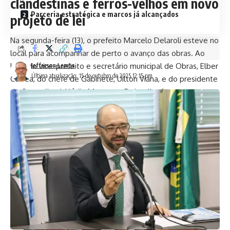
clandestinas e ferros-velhos em novo
Parceria estratégica e marcos já alcançados
projeto de lei
Na segunda-feira (13), o prefeito Marcelo Delaroli esteve no
local para acompanhar de perto o avanço das obras. Ao
lado do vice-prefeito e secretário municipal de Obras, Elber
Jefferson Lemos
Última atualização: 15 de outubro de 2025 12:15 pm
Corrêa, do chefe de Gabinete, Uilton Viana, e do presidente
da Conserlimpi, Hédio Mataruna, Delaroli reforçou o
compromisso com a transformação da cidade.
“A Avenida 22 de Maio é o coração de Itaboraí. Revitalizá-la
é garantir mais mobilidade, desenvolvimento e qualidade
de vida para nossa população”, afirmou o prefeito.