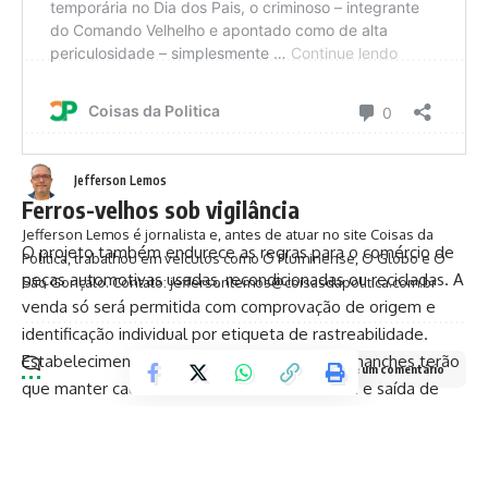
TransformaçãoUrbana
Facebook
Jefferson Lemos
Ferros-velhos sob vigilância
Jefferson Lemos é jornalista e, antes de atuar no site Coisas da
O projeto também endurece as regras para o comércio de
Política, trabalhou em veículos como O Fluminense, O Globo e O
peças automotivas usadas, recondicionadas ou recicladas. A
São Gonçalo. Contato: jeffersonlemos@coisasdapolitica.com.br
venda só será permitida com comprovação de origem e
identificação individual por etiqueta de rastreabilidade.
Estabelecimentos como ferros-velhos e desmanches terão
Deixe um comentário
que manter cadastros detalhados de entrada e saída de
peças, emitir documentação ao consumidor e enviar
relatórios mensais aos órgãos fiscalizadores.
O Detran será responsável pelo Serpa-RJ, sistema estadual