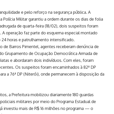
anquilidade e pelo reforço na segurança pública. A
 Polícia Militar garantiu a ordem durante os dias de folia
drugada de quarta-feira (18/02), dois suspeitos foram
e. A operação faz parte do esquema especial montado
o 24 horas e patrulhamento intensificado.
do de Barros Pimentel, agentes receberam denúncia de
 do Grupamento de Ocupação Democrática Armada de
iatas e abordaram dois indivíduos. Com eles, foram
ecentes. Os suspeitos foram encaminhados à 82ª DP
 para a 76ª DP (Niterói), onde permanecem à disposição da
ritos, a Prefeitura mobilizou diariamente 180 guardas
policiais militares por meio do Programa Estadual de
 já investiu mais de R$ 16 milhões no programa — o