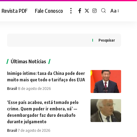
Revista PDF
Fale Conosco
Aa
Font
Resizer
Pesquisar
Últimas Notícias
Inimigo íntimo: taxa da China pode doer
muito mais que todo o tarifaço dos EUA
Brasil
8 de agosto de 2026
‘Esse país acabou, está tomado pelo
crime. Quem puder ir embora, vá’ —
desembargador faz duro desabafo
durante julgamento
Brasil
7 de agosto de 2026