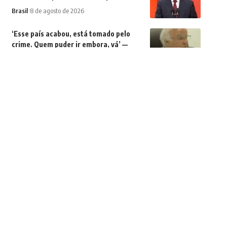
Brasil
8 de agosto de 2026
‘Esse país acabou, está tomado pelo
crime. Quem puder ir embora, vá’ —
desembargador faz duro desabafo
durante julgamento
Brasil
7 de agosto de 2026
Barrados no baile
Fofoca de Corredor
7 de agosto de 2026
Deputado faz mobilização para levar
supercomputador para Petrópolis
Cidades
7 de agosto de 2026