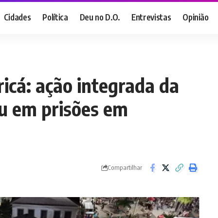
Cidades
Política
Deu no D.O.
Entrevistas
Opinião
icá: ação integrada da
u em prisões em
Compartilhar