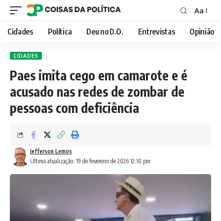
Aa
Font
Resizer
Cidades
Política
Deu no D.O.
Entrevistas
Opinião
CIDADES
Paes imita cego em camarote e é
acusado nas redes de zombar de
pessoas com deficiência
Jefferson Lemos
Última atualização: 19 de fevereiro de 2026 12:10 pm