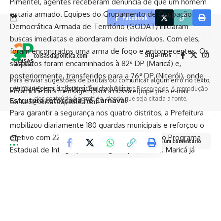
Pimentel, agentes receberam denúncia de que um homem
estaria armado. Equipes do Grupamento de Ocupação
Facebook
Democrática Armada de Território (GODAT) iniciaram
buscas imediatas e abordaram dois indivíduos. Com eles,
foram encontrados uma arma de fogo e entorpecentes. Os
Siga-nos
coisasdapolitica.com
suspeitos foram encaminhados à 82ª DP (Maricá) e,
posteriormente, transferidos para a 76ª DP (Niterói), onde
Para enviar sugestões de pautas ou comunicar algum erro no texto,
permanecem à disposição da Justiça.
© 2024 Coisas da Política. Todos os Direitos Reservados. A reprodução
encaminhe uma mensagem para a nossa equipe pelo e-mail:
dos conteúdo é permitida, desde que seja citada a fonte.
Estrutura reforçada no Carnaval
contato@coisasdapolitica.com
Para garantir a segurança nos quatro distritos, a Prefeitura
mobilizou diariamente 180 guardas municipais e reforçou o
efetivo com 220 policiais militares por meio do Programa
Deixe um comentário
Estadual de Integração na Segurança (Proeis). Maricá já
investiu mais de R$ 16 milhões no programa — o maior
aporte entre os municípios do estado.
O esquema contou ainda com o funcionamento ininterrupto
do Centro Integrado de Operações em Segurança Pública
(Ciosp), que pode ser acionado pelo telefone 153.