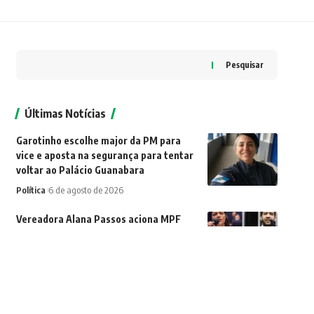
Pesquisar
Últimas Notícias
Garotinho escolhe major da PM para
vice e aposta na segurança para tentar
voltar ao Palácio Guanabara
Política
6 de agosto de 2026
Vereadora Alana Passos aciona MPF
contra Janones após postagem com
frase ‘matar ou morrer’ contra a direita
Política
6 de agosto de 2026
Mangaratiba recebe ‘Rede de Trocas do
MEC’ e apresenta modelo de educação