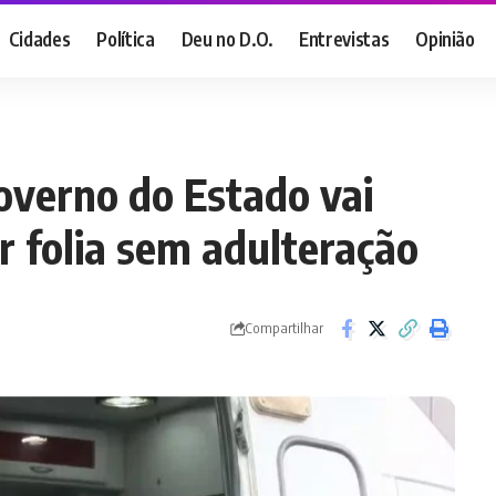
Cidades
Política
Deu no D.O.
Entrevistas
Opinião
overno do Estado vai
r folia sem adulteração
Compartilhar