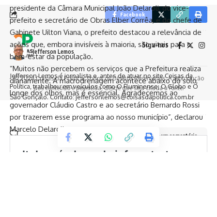
presidente da Câmara Municipal João Delaroli, do vice-
Facebook
prefeito e secretário de Obras Elber Corrêa, e do chefe de
Gabinete Uilton Viana, o prefeito destacou a relevância de
ações que, embora invisíveis à maioria, são vitais para o
Siga-nos
Jefferson Lemos
bem-estar da população.
“Muitos não percebem os serviços que a Prefeitura realiza
Jefferson Lemos é jornalista e, antes de atuar no site Coisas da
© 2024 Coisas da Política. Todos os Direitos Reservados. A reprodução
diariamente. A macrodrenagem acontece abaixo do solo,
Política, trabalhou em veículos como O Fluminense, O Globo e O
dos conteúdo é permitida, desde que seja citada a fonte.
longe dos olhos, mas é essencial. Agradecemos ao
São Gonçalo. Contato: jeffersonlemos@coisasdapolitica.com.br
governador Cláudio Castro e ao secretário Bernardo Rossi
por trazerem esse programa ao nosso município”, declarou
Marcelo Delaroli.
Deixe um comentário