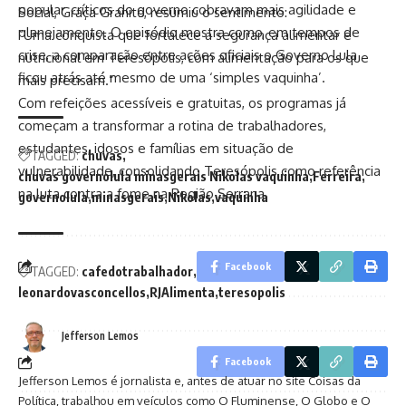
popular, críticos do governo cobravam mais agilidade e
Social, Graça Granito, resumiu o sentimento:
planejamento. O episódio mostra como, em tempos de
“Uma conquista que fortalece a segurança alimentar e
crise, a comparação entre ações oficiais o Governo Lula
nutricional em Teresópolis, com alimentação para os que
ficou atrás até mesmo de uma ‘simples vaquinha’.
mais precisam.”
Com refeições acessíveis e gratuitas, os programas já
começam a transformar a rotina de trabalhadores,
estudantes, idosos e famílias em situação de
TAGGED:
chuvas
vulnerabilidade, consolidando Teresópolis como referência
chuvas governolula minasgerais Nikolas vaquinha
Ferreira
na luta contra a fome na Região Serrana.
governolula
minasgerais
Nikolas
vaquinha
Facebook
TAGGED:
cafedotrabalhador
governorj
leonardovasconcellos
RJAlimenta
teresopolis
Jefferson Lemos
Facebook
Jefferson Lemos é jornalista e, antes de atuar no site Coisas da
Política, trabalhou em veículos como O Fluminense, O Globo e O