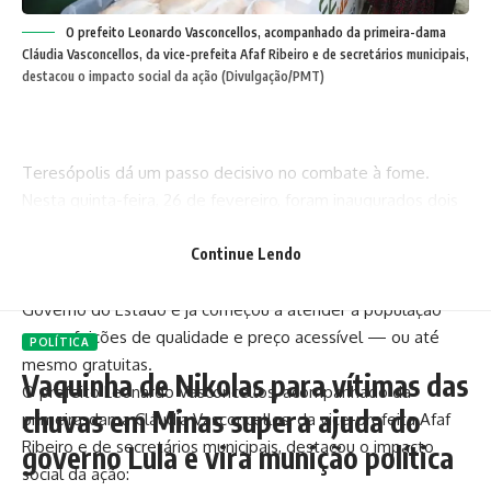
O prefeito Leonardo Vasconcellos, acompanhado da primeira-dama
Cláudia Vasconcellos, da vice-prefeita Afaf Ribeiro e de secretários municipais,
destacou o impacto social da ação (Divulgação/PMT)
Teresópolis dá um passo decisivo no combate à fome.
Nesta quinta-feira, 26 de fevereiro, foram inaugurados dois
importantes programas de segurança alimentar: o Café do
Trabalhador, no Meudon, e o RJ Alimenta, na Rodoviária da
Continue Lendo
cidade. A iniciativa é fruto da parceria entre a Prefeitura e o
Governo do Estado e já começou a atender a população
com refeições de qualidade e preço acessível — ou até
POLÍTICA
mesmo gratuitas.
Vaquinha de Nikolas para vítimas das
O prefeito Leonardo Vasconcellos, acompanhado da
chuvas em Minas supera ajuda do
primeira-dama Cláudia Vasconcellos, da vice-prefeita Afaf
Ribeiro e de secretários municipais, destacou o impacto
governo Lula e vira munição política
social da ação: