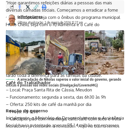
“Hoje garantimos refeições diárias a pessoas das mais
diversas camadas sociais. Começamos a erradicar a fome
em Teresópolis, seja com o ônibus do programa municipal
Jefferson Lemos
Última atualização: 2 de março de 2026 12:27 am
Prato Cheio, seja com o RJ Alimenta e o Café do
Trabalhador.”
A secretária estadual de Desenvolvimento Social e Direitos
Humanos, Rosangela Gomes, reforçou a importância da
parceria:
“Entregamos dois grandes equipamentos que reforçam o
cinturão de segurança alimentar em Teresópolis e que
farão toda a diferença para as famílias da cidade.”
A arrecadação de Nikolas superou o valor inicial do governo, gerando
Café do Trabalhador
críticas e pressão nas redes sociais (Divulgação/GovernoMG)
– Local: Praça Santa Rita de Cássia, Meudon
– Funcionamento: segunda a sexta, das 6h30 às 9h
– Oferta: 250 kits de café da manhã por dia
Reação do governo
– Preço: R$ 0,50
Inicialmente, o Ministério do Desenvolvimento e Assistência
– Cardápio: pão com manteiga, café/café com leite e fruta
Social havia autorizado apenas R$ 1,4 milhão em repasses
Moradores já celebram a novidade. “Aqui no bairro temos