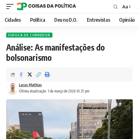
Aa
Font
Resizer
Cidades
Política
Deu no D.O.
Entrevistas
Opinião
FOFOCA DE CORREDOR
Análise: As manifestações do
bolsonarismo
Lucas Mathias
Última atualização: 1 de março de 2026 10:37 pm