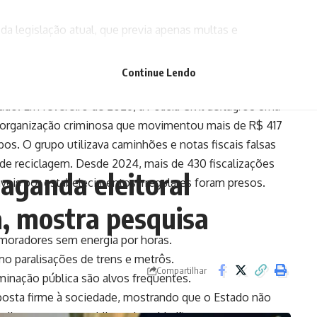
a legislação atual, que previa apenas multas e
a interdição cautelar, será possível agir rapidamente
belecimentos irregulares”, destacou o parlamentar.
Continue Lendo
do. Em fevereiro de 2026, a Polícia Civil deflagrou uma
 organização criminosa que movimentou mais de R$ 417
s. O grupo utilizava caminhões e notas fiscais falsas
 de reciclagem. Desde 2024, mais de 430 fiscalizações
paganda eleitoral
veis por estabelecimentos irregulares foram presos.
a, mostra pesquisa
 moradores sem energia por horas.
mo paralisações de trens e metrôs.
Compartilhar
uminação pública são alvos frequentes.
sposta firme à sociedade, mostrando que o Estado não
a diretamente o cotidiano dos cidadãos.