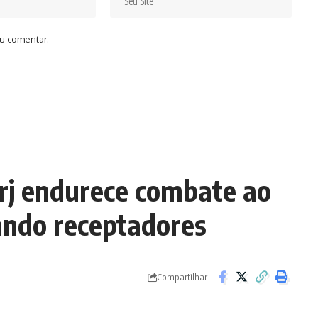
u comentar.
erj endurece combate ao
rando receptadores
Compartilhar