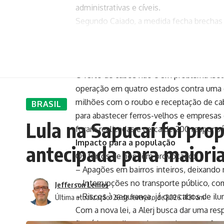
administrativas e cíveis.
Segundo Caiado, a medida fecha brechas d
cancelamento de inscrição estadual. “Com 
contra ferros-velhos clandestinos e esta
Contexto: quadrilhas milionárias
O furto de cabos não é um problema isola
operação em quatro estados contra uma
milhões com o roubo e receptação de cabo
BRASIL
para abastecer ferros-velhos e empresas
Lula na Sapucaí foi pro
foram realizadas e cerca de 200 responsá
Impacto para a população
antecipada para maiori
Os furtos de fios têm provocado:
– Apagões em bairros inteiros, deixando
– Interrupções no transporte público, co
Jefferson Lemos
– Riscos à segurança, já que cabos de il
Última atualização: 26 de fevereiro de 2026 11:31 am
Com a nova lei, a Alerj busca dar uma re
ficará inerte diante de um crime que afet