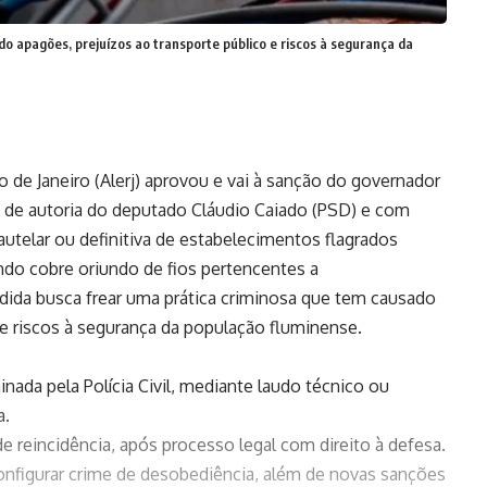
o apagões, prejuízos ao transporte público e riscos à segurança da
 de Janeiro (Alerj) aprovou e vai à sanção do governador
, de autoria do deputado Cláudio Caiado (PSD) e com
autelar ou definitiva de estabelecimentos flagrados
ndo cobre oriundo de fios pertencentes a
edida busca frear uma prática criminosa que tem causado
 e riscos à segurança da população fluminense.
minada pela Polícia Civil, mediante laudo técnico ou
a.
de reincidência, após processo legal com direito à defesa.
figurar crime de desobediência, além de novas sanções