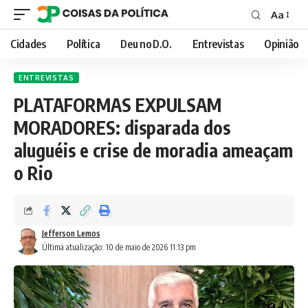
Aa
Font
Resizer
Cidades
Política
Deu no D.O.
Entrevistas
Opinião
ENTREVISTAS
PLATAFORMAS EXPULSAM
MORADORES: disparada dos
aluguéis e crise de moradia ameaçam
o Rio
Jefferson Lemos
Última atualização: 10 de maio de 2026 11:13 pm