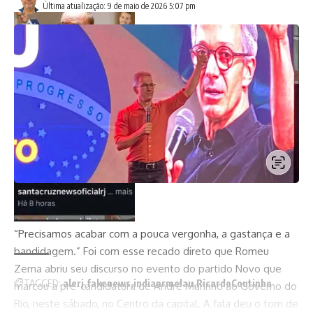
Última atualização: 9 de maio de 2026 5:07 pm
“Precisamos acabar com a pouca vergonha, a gastança e a
bandidagem.” Foi com esse recado direto que Romeu
Zema abriu seu discurso no evento do partido Novo que
TAGGED:
alerj
fakenews
indiaarmelau
RicardoCoutinho
marcou a pré-candidatura de André Marinho ao Governo do
Rio, neste sábado, no Centro da capital. A fala deu o tom de