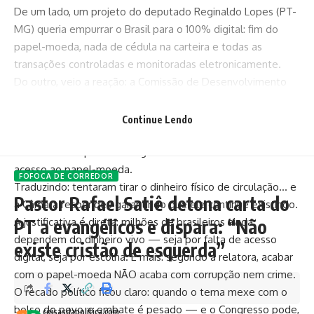
De um lado, um projeto do deputado Reginaldo Lopes (PT-
MG) queria empurrar o Brasil para o 100% digital: fim do
papel-moeda, nada de cédula na carteira e todas as
transações controladas e monitoradas eletronicamente.
Do outro, veio a reação: a Comissão de Desenvolvimento
Econômico da Câmara dos Deputados não só REJEITOU a
proposta como aprovou um projeto no sentido oposto,
Continue Lendo
relatado por Bia Kicis (PL-DF), que impede a extinção do
dinheiro em espécie e obriga o Banco Central a manter o
acesso ao papel-moeda.
FOFOCA DE CORREDOR
Traduzindo: tentaram tirar o dinheiro físico de circulação… e
Pastor Rafael Satiê detona carta do
a Câmara respondeu garantindo que ele continue existindo.
A justificativa é direta: milhões de brasileiros ainda
PT a evangélicos e dispara: “Não
dependem do dinheiro vivo — seja por falta de acesso
existe cristão de esquerda”​
digital, seja por escolha. E mais: segundo a relatora, acabar
com o papel-moeda NÃO acaba com corrupção nem crime.
O recado político ficou claro: quando o tema mexe com o
bolso do povo, o embate é pesado — e o Congresso pode,
coisasdapolitica.com