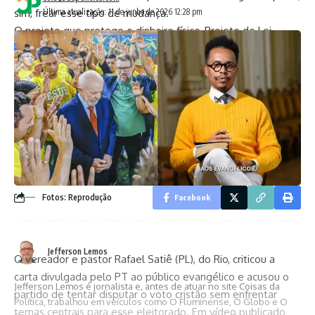
sim, frear esse tipo de mudança.
Última atualização: 11 de junho de 2026 12:28 pm
O projeto que protege o dinheiro físico, Projeto de Lei
3341/24, da deputada Júlia Zanatta (PL-SC), ainda vai
tramitar em outras comissões, mas já chega forte: com
respaldo e com narrativa.
TAGGED:
biakicis
camarafederal
dinheirovivo
reginaldolopes
Fotos: Reprodução
Facebook
Jefferson Lemos
O vereador e pastor
Rafael Satiê (PL)
, do Rio, criticou a
carta divulgada pelo
PT
ao público evangélico e acusou o
Jefferson Lemos é jornalista e, antes de atuar no site Coisas da
partido de tentar disputar o voto cristão sem enfrentar
Política, trabalhou em veículos como O Fluminense, O Globo e O
temas centrais para esse eleitorado. Em vídeo publicado