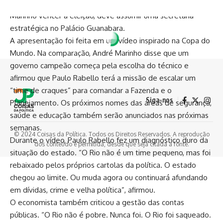
responsável por montar o programa econômico e, se
Marinho vencer a eleição, deve assumir uma secretaria
estratégica no Palácio Guanabara.
A apresentação foi feita em um vídeo inspirado na Copa do
Mundo. Na comparação, André Marinho disse que um
governo campeão começa pela escolha do técnico e
afirmou que Paulo Rabello terá a missão de escalar um
“time de craques” para comandar a Fazenda e o
Siga-nos
Planejamento. Os próximos nomes das áreas de segurança,
saúde e educação também serão anunciados nas próximas
semanas.
© 2024 Coisas da Política. Todos os Direitos Reservados. A reprodução
Durante o vídeo, Paulo Rabello fez um diagnóstico duro da
dos conteúdo é permitida, desde que seja citada a fonte.
situação do estado. “O Rio não é um time pequeno, mas foi
rebaixado pelos próprios cartolas da política. O estado
chegou ao limite. Ou muda agora ou continuará afundando
em dívidas, crime e velha política”, afirmou.
O economista também criticou a gestão das contas
públicas. “O Rio não é pobre. Nunca foi. O Rio foi saqueado.