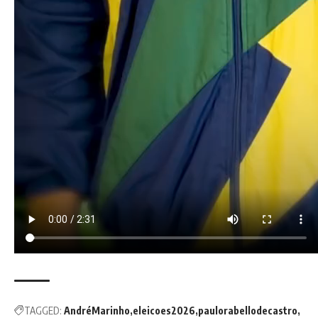
TAGGED:
AndréMarinho
eleicoes2026
paulorabellodecastro