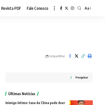
Revista PDF
Fale Conosco
Aa
Font
Resizer
Compartilhar
Pesquisar
Últimas Notícias
Inimigo íntimo: taxa da China pode doer