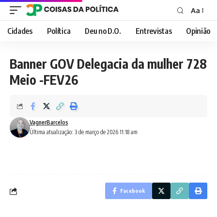
Aa
Font
Resizer
Cidades
Política
Deu no D.O.
Entrevistas
Opinião
Banner GOV Delegacia da mulher 728
Meio -FEV26
VagnerBarcelos
Última atualização: 3 de março de 2026 11:18 am
Facebook