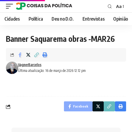
Aa
Font
Resizer
Cidades
Política
Deu no D.O.
Entrevistas
Opinião
Banner Saquarema obras -MAR26
VagnerBarcelos
Última atualização: 16 de março de 2026 12:12 pm
Facebook