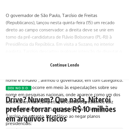
O governador de São Paulo, Tarcísio de Freitas
(Republicanos), lançou nesta quinta-feira (15) um recado
direto ao campo conservador: a direita deve se unir em
torno da pré-candidatura de Flávio Bolsonaro (PL-RJ) à
Presidência da República. Em visita a Suzano, no interior
paulista, Tarcísio descartou qualquer intenção de disputar o
Palácio do Planalto e reforçou que seu projeto é a reeleição
Continue Lendo
em São Paulo.
“A direita vai estar unida em torno de um nome. E o meu
nome é o Flávio”, afirmou o governador, em tom categórico.
A declaração ocorre em meio às especulações sobre seu
DEU NO D.O.
nome em pesquisas nacionais, onde aparece como um dos
Drive? Nuvem? Que nada, Niterói
adversários mais competitivos contra o presidente Luiz
prefere torrar quase R$ 10 milhões
Inácio Lula da Silva (PT), ao lado de Flávio Bolsonaro.
Tarcísio, no entanto, foi enfático ao negar planos
em arquivos físicos
presidenciais: