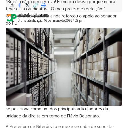
“Brasília não, com certeza! Eu nunca desisti porque nunca
teve essa candidatura. O meu projeto é reeleição.”
coisasdapolitica.com
O governador paulista ainda reforçou o apoio ao senador
Última atualização: 16 de janeiro de 2026 4:28 pm
do PL:
“Pra mim o Flávio é um grande nome. Já falei que ele é o
meu candidato e tem o nosso apoio.”
A pré-candidatura de Flávio Bolsonaro foi oficializada em
dezembro, quando o ex-presidente Jair Bolsonaro anunciou,
por meio de carta lida pelo próprio filho, a decisão de lançá-
lo ao Planalto em 2026. Desde então, aliados do ex-
presidente disputam espaço no campo bolsonarista, mas
Tarcísio deixou claro que seguirá alinhado ao projeto do
senador.
Com isso, o governador paulista não apenas encerra
especulações sobre sua própria candidatura, como também
se posiciona como um dos principais articuladores da
unidade da direita em torno de Flávio Bolsonaro.
A Prefeitura de Niterói vira e mexe se gaba de supostas