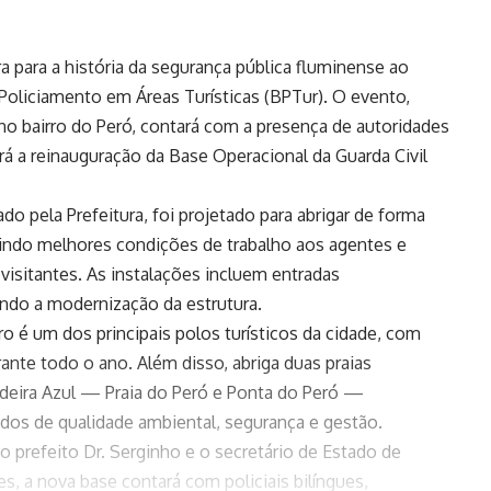
ra para a história da segurança pública fluminense ao
 Policiamento em Áreas Turísticas (BPTur). O evento,
no bairro do Peró, contará com a presença de autoridades
á a reinauguração da Base Operacional da Guarda Civil
o pela Prefeitura, foi projetado para abrigar de forma
ntindo melhores condições de trabalho aos agentes e
visitantes. As instalações incluem entradas
ando a modernização da estrutura.
ro é um dos principais polos turísticos da cidade, com
ante todo o ano. Além disso, abriga duas praias
ndeira Azul — Praia do Peró e Ponta do Peró —
os de qualidade ambiental, segurança e gestão.
 prefeito Dr. Serginho e o secretário de Estado de
es, a nova base contará com policiais bilíngues,