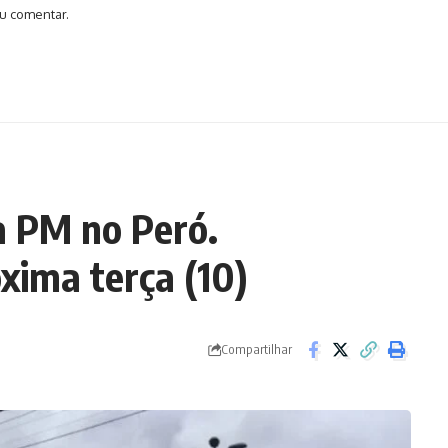
u comentar.
a PM no Peró.
xima terça (10)
Compartilhar