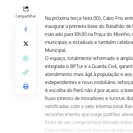
Compartilhar
Na próxima terça-feira (10), Cabo Frio ent
inaugurar a primeira base do Batalhão de
marcado para 10h30 na Praça do Moinho, 
municipais e estaduais e também celebrar
Municipal.
O espaço, totalmente reformado e ampliad
integrada o BPTur e a Guarda Civil, gara
atendimento mais ágil à população e aos 
independentes e novo mobiliário, reforç
A escolha do Peró não é por acaso: o bair
fluxo intenso de moradores e turistas dur
certificadas com o selo internacional Ba
reconhecimento que exige padrões elevad
Fruto de um compromisso firmado entre o
Polícia Militar, coronel Marcelo de Menez