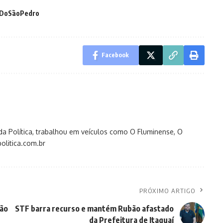
DoSãoPedro
Facebook
s da Política, trabalhou em veículos como O Fluminense, O
olitica.com.br
PRÓXIMO ARTIGO
ção
STF barra recurso e mantém Rubão afastado
da Prefeitura de Itaguaí