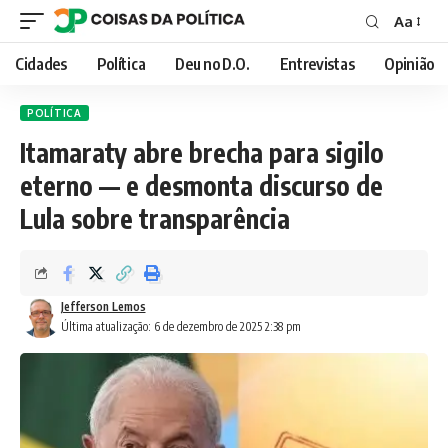
Aa
Font
Resizer
Cidades
Política
Deu no D.O.
Entrevistas
Opinião
POLÍTICA
Itamaraty abre brecha para sigilo
eterno — e desmonta discurso de
Lula sobre transparência
Jefferson Lemos
Última atualização: 6 de dezembro de 2025 2:38 pm