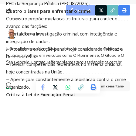
PEC da Segurança Pública (PEC 18/2025).
Quatro pilares para enfrentar o crime
Facebook
O ministro propõe mudanças estruturais para conter o
avanço das facções:
– Fortalecer a investigação criminal com inteligência e
Jefferson Lemos
integração de dados.
– Atualizar a execução penal, hoje considerada ineficaz e
Jefferson Lemos é jornalista e, antes de atuar no site Coisas da
Política, trabalhou em veículos como O Fluminense, O Globo e O
desestruturada.
São Gonçalo. Contato: jeffersonlemos@coisasdapolitica.com.br
– Revisar competências federativas no sistema prisional,
hoje concentradas na União.
– Aperfeiçoar constantemente a legislação contra o crime
organizado.
Deixe um comentário
Crítica à Lei de Execução Penal
Azulay classificou a Lei de Execução Penal (1984) como um
marco civilizatório, mas distante da realidade brasileira.
Segundo ele, a progressão de regime é aplicada de forma
ineficiente, transformando presídios em escolas do crime e
ampliando o poder das facções.