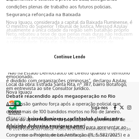
condições plenas de trabalho aos futuros policiais.
Segurança reforçada na Baixada
Nova Iguaçu, considerada a capital da Baixada Fluminense, é
O ministro do Superior Tribunal de Justiça, Messod Azulay
atualmente a única cidade da região sem batalhão próprio
Neto, rebateu a tese de que penas mais duras não reduzem
— desde a emancipação de Mesquita, em 1999. A nova
a criminalidade. Para ele, o Brasil só terá chance de
unidade promete mudar esse cenário.
enfrentar o poder das facções se combinar endurecimento
“Há mais de 50 anos a população espera por esse batalhão.
Continue Lendo
penal com políticas de prevenção, investigação eficiente e
Assumi esse compromisso e agora, com a união de todos,
fortalecimento das instituições.
estamos tornando realidade”, afirmou Carlinhos BNH,
“Não há Estado Democrático de Direito quando o território
emocionado.
é dividido com organizações criminosas”, declarou Azulay,
Local da obra: Estrada Santa Rita, nº 387, bairro Botafogo,
em entrevista ao site Consultor Jurídico.
Nova Iguaçu
Debate reacendido após megaoperação no Rio
A discussão ganhou força após a operação policial que
Siga-nos
deixou mais de 100 bandidos mortos no Rio de Janeiro.
TAGGED:
baixadafluminense
carlinhosbnh
claudiocastro
Diane do apoio massivo da população ao governador de
drluizinho
dudureina
novaiguacu
pmerj
oposição, o governo Lula se apressou para apresentar ao
© 2024 Coisas da Política. Todos os Direitos Reservados. A reprodução
Congresso o Projeto de Lei Antifacção (PL 5.582/2025) e a
dos conteúdo é permitida, desde que seja citada a fonte.