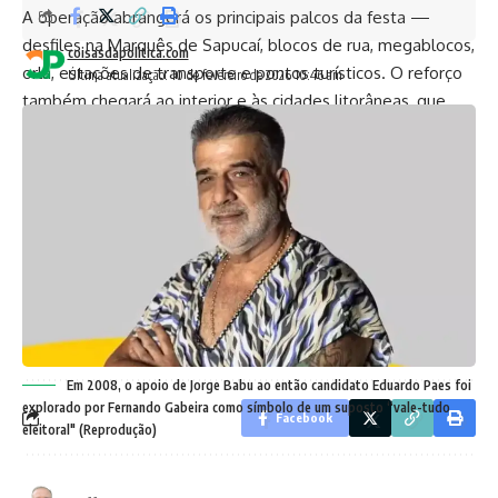
A operação abrangerá os principais palcos da festa —
desfiles na Marquês de Sapucaí, blocos de rua, megablocos,
coisasdapolitica.com
orla, estações de transporte e pontos turísticos. O reforço
Última atualização: 10 de fevereiro de 2026 10:46 am
também chegará ao interior e às cidades litorâneas, que
recebem milhares de turistas durante o período.
O Carnaval 2026 no Rio acontece entre 13 e 18 de fevereiro,
com programação estendida até o fim de semana do
tradicional Desfile das Campeãs.
TAGGED:
Carnaval2026
governorj
riodejaneiro
segurancapublica
Em 2008, o apoio de Jorge Babu ao então candidato Eduardo Paes foi
explorado por Fernando Gabeira como símbolo de um suposto “vale-tudo
Facebook
eleitoral" (Reprodução)