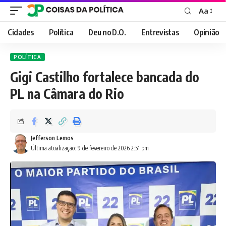
Aa
Font
Resizer
Cidades
Política
Deu no D.O.
Entrevistas
Opinião
POLÍTICA
Gigi Castilho fortalece bancada do
PL na Câmara do Rio
Jefferson Lemos
Última atualização: 9 de fevereiro de 2026 2:51 pm