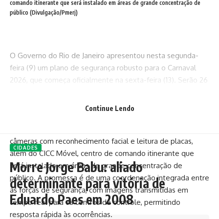
comando itinerante que será instalado em áreas de grande concentração de
público (Divulgação/Pmerj)
O Governo do Rio de Janeiro apresentou nesta segunda-
feira (9) um plano de segurança robusto para o Carnaval
2026, que começa oficialmente na sexta-feira (13). Serão 26
mil agentes mobilizados em todo o estado, incluindo
policiais militares e civis, bombeiros e integrantes do
Continue Lendo
programa Segurança Presente.
O esquema aposta em tecnologia de ponta: drones,
câmeras com reconhecimento facial e leitura de placas,
CIDADES
além do CICC Móvel, centro de comando itinerante que
Morre Jorge Babu: aliado
será instalado em áreas de grande concentração de
público. A promessa é de uma coordenação integrada entre
determinante para vitória de
as forças de segurança, com imagens transmitidas em
Eduardo Paes em 2008
tempo real para os centros de controle, permitindo
resposta rápida às ocorrências.