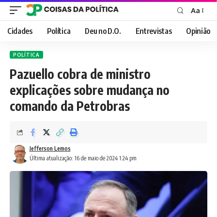
Aa
Font
Resizer
Cidades
Política
Deu no D.O.
Entrevistas
Opinião
POLÍTICA
Pazuello cobra de ministro
explicações sobre mudança no
comando da Petrobras
Jefferson Lemos
Última atualização: 16 de maio de 2024 1:24 pm