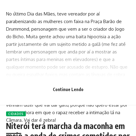
No último Dia das Mães, teve vereador por aí
parabenizando as mulheres com faixa na Praça Barão de
Drummond, personagem que vem a ser o criador do Jogo
do Bicho. Muita gente achou uma baita hipocrisia a ação
partir justamente de um sujeito metido a galã (me fez até
lembrar um personagem que anda por aí a mostrar as
partes íntimas para meninas em elevadores) e que a
qualquer momento pode ser acusado de estupro. Não que
eu queira espalhar fuxico, mas contam as línguas de cobra
que uma jovem – de um casal de gêmeos – que quase foi
Continue Lendo
vítima do vereador, pode ser convidada a depor em breve
na Polícia Civil. Imaginem o bicho que vai dar… E nem
venham dizer que vai dar gato, porque não quero estar por
perto na hora em que o rapaz receber a intimação lá na
CIDADES
Câmara. Vai dar é zebra!
Niterói terá marcha da maconha em
meio a onda de crimes cometidos por