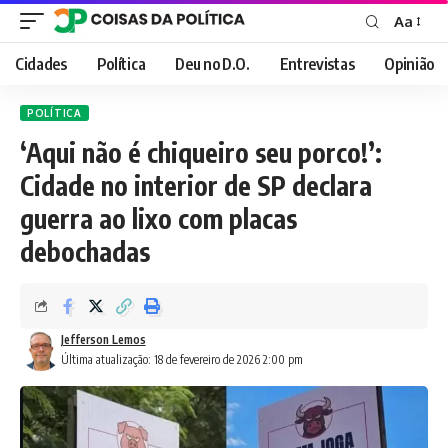
Aa
Font
Resizer
Cidades
Política
Deu no D.O.
Entrevistas
Opinião
POLÍTICA
‘Aqui não é chiqueiro seu porco!’:
Cidade no interior de SP declara
guerra ao lixo com placas
debochadas
Jefferson Lemos
Última atualização: 18 de fevereiro de 2026 2:00 pm