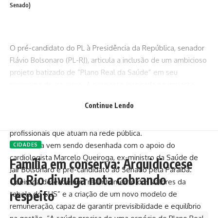
Senado)
O pré-candidato do PL à Presidência da República, senador
Flávio Bolsonaro (PL-RJ), articula a inclusão de um ambicioso
projeto batizado de “Plano Real da Saúde” em seu
programa de governo. A proposta, inspirada no impacto
econômico do Plano Real dos anos 1990, pretende
Continue Lendo
reformular o Sistema Único de Saúde (SUS), redefinir o
modelo de financiamento e valorizar as categorias
profissionais que atuam na rede pública.
A iniciativa vem sendo desenhada com o apoio do
CIDADES
cardiologista Marcelo Queiroga, ex-ministro da Saúde de
Família em conserva: Arquidiocese
Jair Bolsonaro e pré-candidato ao Senado pela Paraíba.
do Rio divulga nota cobrando
Queiroga defende um “realinhamento dos valores da
respeito
tabela do SUS” e a criação de um novo modelo de
remuneração, capaz de garantir previsibilidade e equilíbrio