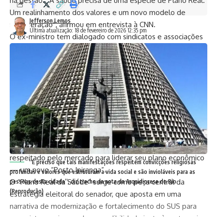
na gestão. “A saúde precisa de uma espécie de Plano Real.
Um realinhamento dos valores e um novo modelo de
Jefferson Lemos
remuneração”, afirmou em entrevista à CNN.
Última atualização: 18 de fevereiro de 2026 12:35 pm
O ex-ministro tem dialogado com sindicatos e associações
para construir propostas que modernizem o sistema, sem
rupturas bruscas, mas com foco em eficiência e valorização
dos profissionais. Ele cita como legado da gestão Bolsonaro
mudanças no financiamento da atenção básica,
regulamentação da saúde digital e incorporação de novas
tecnologias.
Flávio também busca apoio de outros nomes da equipe do
pai, como Paulo Guedes (Economia) e Adolpho Saschida
(Minas e Energia), além de procurar um economista liberal
respeitado pelo mercado para liderar seu plano econômico
“É preciso que tais manifestações respeitem convicções religiosas
— um novo “Posto Ipiranga”.
profundas e valores que estruturam a vida social e são invioláveis para as
O “Plano Real da Saúde” surge como peça central da
pessoas desta cidade”, diz trecho da nota da Arquidiocese do Rio
(Reprodução)
estratégia eleitoral do senador, que aposta em uma
narrativa de modernização e fortalecimento do SUS para