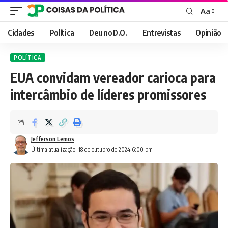
Aa
Font
Resizer
Cidades
Política
Deu no D.O.
Entrevistas
Opinião
POLÍTICA
EUA convidam vereador carioca para
intercâmbio de líderes promissores
Jefferson Lemos
Última atualização: 18 de outubro de 2024 6:00 pm