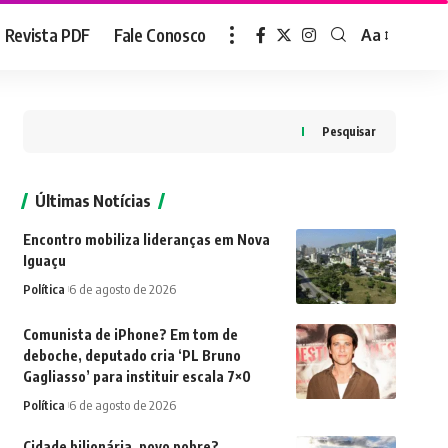
Revista PDF
Fale Conosco
Aa
Font
Resizer
Pesquisar
Últimas Notícias
Encontro mobiliza lideranças em Nova
Iguaçu
Política
6 de agosto de 2026
Comunista de iPhone? Em tom de
deboche, deputado cria ‘PL Bruno
Gagliasso’ para instituir escala 7×0
Política
6 de agosto de 2026
Cidade bilionária, povo pobre?