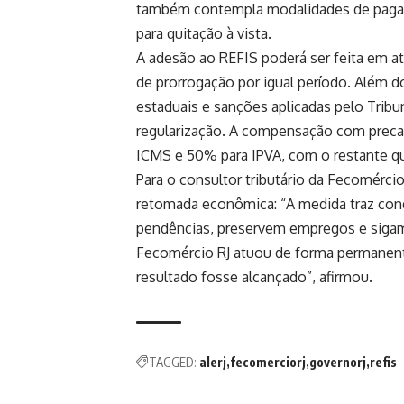
também contempla modalidades de paga
para quitação à vista.
A adesão ao REFIS poderá ser feita em a
de prorrogação por igual período. Além do
estaduais e sanções aplicadas pelo Tribu
regularização. A compensação com precat
ICMS e 50% para IPVA, com o restante qu
Para o consultor tributário da Fecomérci
retomada econômica: “A medida traz cond
pendências, preservem empregos e sigam
Fecomércio RJ atuou de forma permanente
resultado fosse alcançado”, afirmou.
TAGGED:
alerj
fecomerciorj
governorj
refis