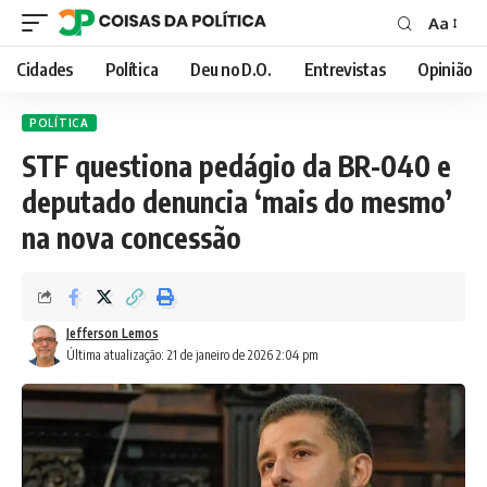
Aa
Font
Resizer
Cidades
Política
Deu no D.O.
Entrevistas
Opinião
POLÍTICA
STF questiona pedágio da BR-040 e
deputado denuncia ‘mais do mesmo’
na nova concessão
Jefferson Lemos
Última atualização: 21 de janeiro de 2026 2:04 pm