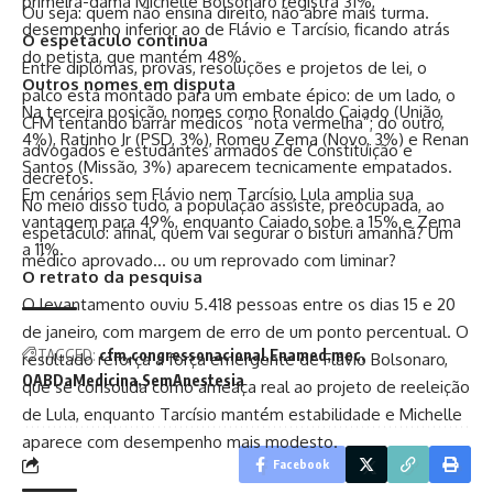
primeira-dama Michelle Bolsonaro registra 31%,
Ou seja: quem não ensina direito, não abre mais turma.
desempenho inferior ao de Flávio e Tarcísio, ficando atrás
O espetáculo continua
do petista, que mantém 48%.
Entre diplomas, provas, resoluções e projetos de lei, o
Outros nomes em disputa
palco está montado para um embate épico: de um lado, o
Na terceira posição, nomes como Ronaldo Caiado (União,
CFM tentando barrar médicos “nota vermelha”; do outro,
4%), Ratinho Jr (PSD, 3%), Romeu Zema (Novo, 3%) e Renan
advogados e estudantes armados de Constituição e
Santos (Missão, 3%) aparecem tecnicamente empatados.
decretos.
Em cenários sem Flávio nem Tarcísio, Lula amplia sua
No meio disso tudo, a população assiste, preocupada, ao
vantagem para 49%, enquanto Caiado sobe a 15% e Zema
espetáculo: afinal, quem vai segurar o bisturi amanhã? Um
a 11%.
médico aprovado… ou um reprovado com liminar?
O retrato da pesquisa
O levantamento ouviu 5.418 pessoas entre os dias 15 e 20
de janeiro, com margem de erro de um ponto percentual. O
TAGGED:
cfm
congressonacional
Enamed
mec
resultado reforça a força emergente de Flávio Bolsonaro,
OABDaMedicina
SemAnestesia
que se consolida como ameaça real ao projeto de reeleição
de Lula, enquanto Tarcísio mantém estabilidade e Michelle
aparece com desempenho mais modesto.
Facebook