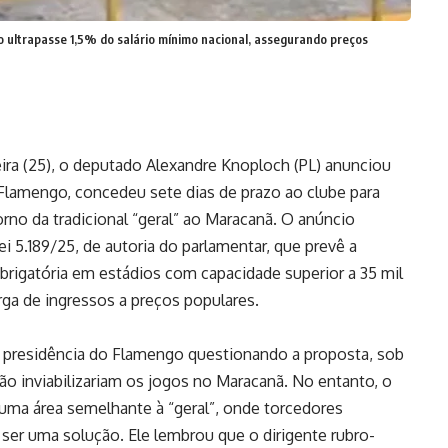
não ultrapasse 1,5% do salário mínimo nacional, assegurando preços
eira (25), o deputado Alexandre Knoploch (PL) anunciou
lamengo, concedeu sete dias de prazo ao clube para
orno da tradicional “geral” ao Maracanã. O anúncio
ei 5.189/25, de autoria do parlamentar, que prevê a
brigatória em estádios com capacidade superior a 35 mil
ga de ingressos a preços populares.
a presidência do Flamengo questionando a proposta, sob
o inviabilizariam os jogos no Maracanã. No entanto, o
 uma área semelhante à “geral”, onde torcedores
er uma solução. Ele lembrou que o dirigente rubro-