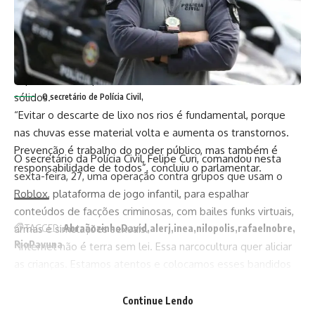
Sustentabilidade Bernardo Rossi pela parceria e pelo
compromisso com a nossa cidade”, destacou o deputado.
Durante a vistoria, Nobre também reforçou a importância da
participação da população na preservação dos rios,
especialmente quanto ao descarte correto de resíduos
sólidos.
O secretário de Polícia Civil,
“Evitar o descarte de lixo nos rios é fundamental, porque
nas chuvas esse material volta e aumenta os transtornos.
Prevenção é trabalho do poder público, mas também é
O secretário da Polícia Civil, Felipe Curi, comandou nesta
responsabilidade de todos”, concluiu o parlamentar.
sexta-feira, 27, uma operação contra grupos que usam o
Roblox, plataforma de jogo infantil, para espalhar
conteúdos de facções criminosas, com bailes funks virtuais,
armas e simulações sexuais.
TAGGED:
AbraãozinhoDavid
alerj
inea
nilopolis
rafaelnobre
RioPavuna
“Internet não é terra sem lei. Essa narcocultura quer aliciar
as crianças. Estamos atentos e colocamos esses bandidos
na cadeia”, disse Curi.
Facebook
Continue Lendo