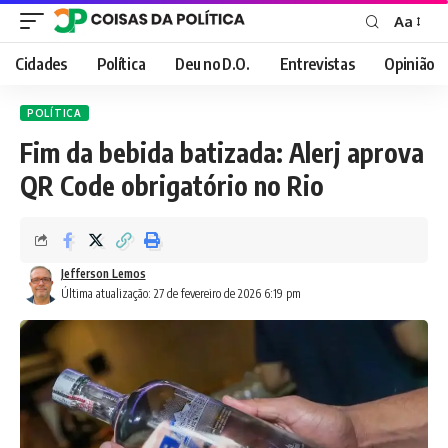
Aa
Font
Resizer
Cidades
Política
Deu no D.O.
Entrevistas
Opinião
POLÍTICA
Fim da bebida batizada: Alerj aprova
QR Code obrigatório no Rio
Jefferson Lemos
Última atualização: 27 de fevereiro de 2026 6:19 pm