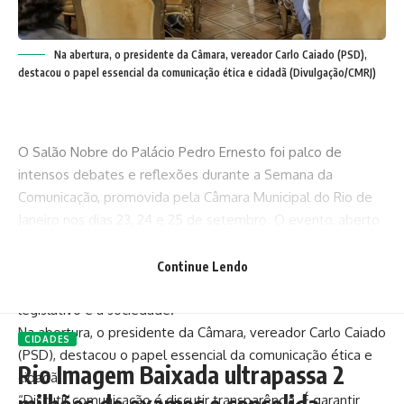
Na abertura, o presidente da Câmara, vereador Carlo Caiado (PSD),
destacou o papel essencial da comunicação ética e cidadã (Divulgação/CMRJ)
O Salão Nobre do Palácio Pedro Ernesto foi palco de
intensos debates e reflexões durante a Semana da
Comunicação, promovida pela Câmara Municipal do Rio de
Janeiro nos dias 23, 24 e 25 de setembro. O evento, aberto
ao público, reuniu especialistas e profissionais da área para
discutir os rumos da comunicação pública, seus desafios e
Continue Lendo
as tendências que moldam o diálogo entre o poder
legislativo e a sociedade.
Na abertura, o presidente da Câmara, vereador Carlo Caiado
CIDADES
(PSD), destacou o papel essencial da comunicação ética e
Rio Imagem Baixada ultrapassa 2
cidadã:
“Discutir comunicação é discutir transparência. É garantir