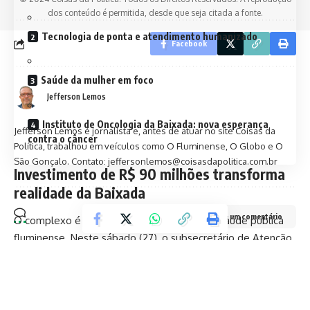
dos conteúdo é permitida, desde que seja citada a fonte.
Tecnologia de ponta e atendimento humanizado
Facebook
Saúde da mulher em foco
Jefferson Lemos
Instituto de Oncologia da Baixada: nova esperança
Jefferson Lemos é jornalista e, antes de atuar no site Coisas da
contra o câncer
Política, trabalhou em veículos como O Fluminense, O Globo e O
São Gonçalo. Contato: jeffersonlemos@coisasdapolitica.com.br
Investimento de R$ 90 milhões transforma
realidade da Baixada
Deixe um comentário
O complexo é símbolo de uma nova era na saúde pública
fluminense. Neste sábado (27), o subsecretário de Atenção
à Saúde, Caio Souza, e o ministro da Saúde, Alexandre
Padilha, visitaram a unidade e celebraram os avanços.
“O Rio Imagem Baixada é um marco para a saúde pública
do nosso estado. Simboliza o que significa investir com