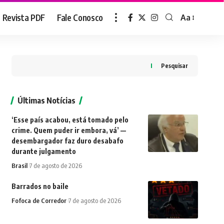
Revista PDF
Fale Conosco
Aa
Font
Resizer
Pesquisar
Últimas Notícias
‘Esse país acabou, está tomado pelo
crime. Quem puder ir embora, vá’ —
desembargador faz duro desabafo
durante julgamento
Brasil
7 de agosto de 2026
Barrados no baile
Fofoca de Corredor
7 de agosto de 2026