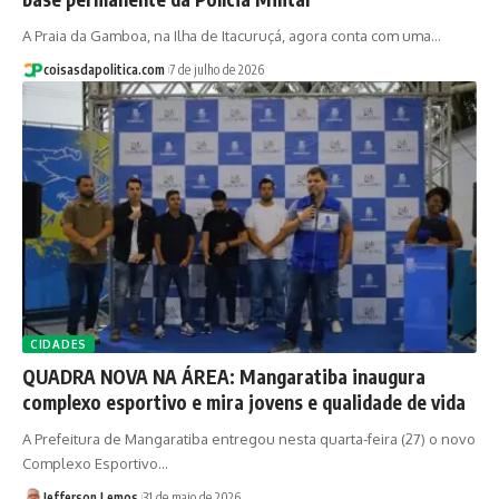
A Praia da Gamboa, na Ilha de Itacuruçá, agora conta com uma…
coisasdapolitica.com
7 de julho de 2026
CIDADES
QUADRA NOVA NA ÁREA: Mangaratiba inaugura
complexo esportivo e mira jovens e qualidade de vida
A Prefeitura de Mangaratiba entregou nesta quarta-feira (27) o novo
Complexo Esportivo…
Jefferson Lemos
31 de maio de 2026