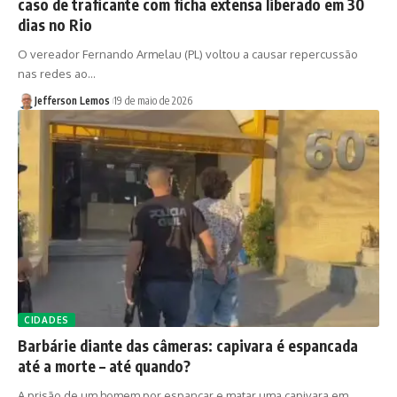
caso de traficante com ficha extensa liberado em 30
dias no Rio
O vereador Fernando Armelau (PL) voltou a causar repercussão
nas redes ao…
Jefferson Lemos
19 de maio de 2026
CIDADES
Barbárie diante das câmeras: capivara é espancada
até a morte – até quando?
A prisão de um homem por espancar e matar uma capivara em…