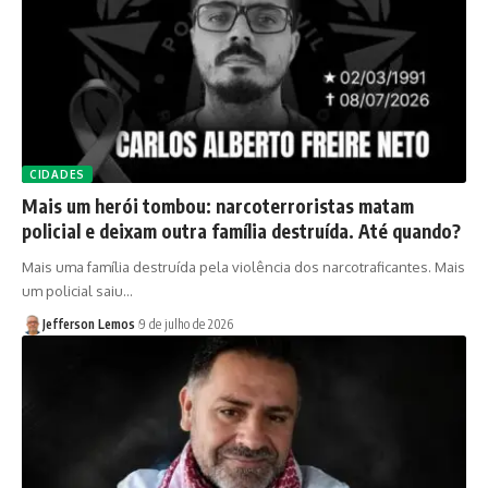
CIDADES
Mais um herói tombou: narcoterroristas matam
policial e deixam outra família destruída. Até quando?
Mais uma família destruída pela violência dos narcotraficantes. Mais
um policial saiu…
Jefferson Lemos
9 de julho de 2026