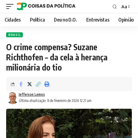
Aa
Font
Resizer
Cidades
Política
Deu no D.O.
Entrevistas
Opinião
BRASIL
O crime compensa? Suzane
Richthofen – da cela à herança
milionária do tio
Jefferson Lemos
Última atualização: 8 de fevereiro de 2026 12:21 am