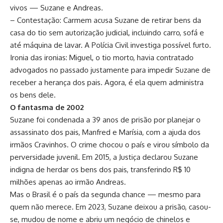
vivos — Suzane e Andreas.
– Contestação: Carmem acusa Suzane de retirar bens da
casa do tio sem autorização judicial, incluindo carro, sofá e
até máquina de lavar. A Polícia Civil investiga possível furto.
Ironia das ironias: Miguel, o tio morto, havia contratado
advogados no passado justamente para impedir Suzane de
receber a herança dos pais. Agora, é ela quem administra
os bens dele.
O fantasma de 2002
Suzane foi condenada a 39 anos de prisão por planejar o
assassinato dos pais, Manfred e Marísia, com a ajuda dos
irmãos Cravinhos. O crime chocou o país e virou símbolo da
perversidade juvenil. Em 2015, a Justiça declarou Suzane
indigna de herdar os bens dos pais, transferindo R$ 10
milhões apenas ao irmão Andreas.
Mas o Brasil é o país da segunda chance — mesmo para
quem não merece. Em 2023, Suzane deixou a prisão, casou-
se, mudou de nome e abriu um negócio de chinelos e