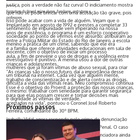
justiça, pois a verdade não faz curva! O indiciamento mostra
Formatura do Proerd reúne alunos, familiares, instrutores e
que não se pode brincar com uma acusação tão grave, pois
professores
isso pode acabar com a vida de alguém. Vejam que o
Implantado em agosto de 1992 e prestes a completar 33
sentimento de impunidade vem imperando na nossa
anos de existência, o programa é um esforço cooperativo
sociedade ao ponto de vermos este absurdo: atribuíram ao
entre a Polícia Militar do Estado do Rio de Janeiro, a escola
menino a prática de um crime, sabendo que ele era
e a família que oferece atividades educacionais em sala de
inocente, com o objetivo de iniciar um processo
aula, a fim de prevenir o uso de drogas e a violência entre
investigativo e punitivo. A menina usou a dor de outras
crianças e adolescentes.
mulheres que já foram vítimas de abuso sexual, para criar
“As crianças são o nosso futuro, daí a importância desse
um tribunal na internet. Cada vez que alguém mente,
trabalho de conscientização e de alerta contra as drogas.
dificulta a vida das vítimas reais. Meu compromisso continua
Esse é o objetivo do Proerd: a proteção das nossas crianças,
o mesmo: trabalhar com seriedade para garantir segurança
para que elas possam crescer e tomar decisões mais
e dignidade às vítimas de verdade.”
acertadas na vida”, pontuou o Coronel José Roberto
Próximos passos
Ferreira, comandante do 30º BPM.
Izabelly Vidal agora responde pelo crime de denunciação
caluniosa, previsto no artigo 339 do Código Penal. O caso
segue sob investigação, e a defesa da influenciadora ainda