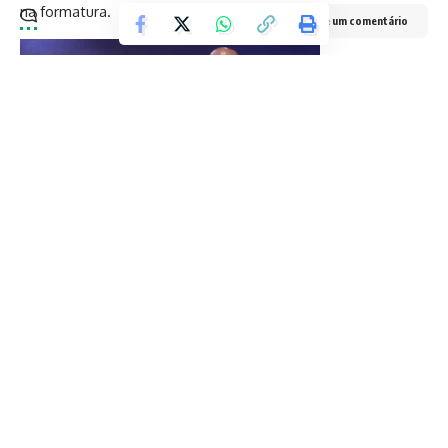
na formatura.
Deixe um comentário
Vereadora Professora Amanda com instrutor e uma das
formandas na formatura do Proerd
Receberam o certificado do Proerd alunos das escolas
municipais Albino Teixeira da Rocha, Alice Suassuna, Amélia
dos Santos Ramos, Anna Barbosa Moreira, Antonio Custódio,
Antonio Santiago, Chiquinha Rolla, Estolino Peixoto da
Rocha, Heleno de Barros Nunes, José Gonçalves da Silva, Lar