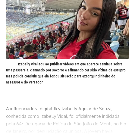
Izabelly viralizou ao publicar vídeos em que aparece seminua sobre
uma passarela, clamando por socorro e afirmando ter sido vítima de estupro,
mas polícia concluiu que ela forjou situação para extorquir dinheiro do
assessor e do vereador
A influenciadora digital Ilcy Izabelly Aguiar de Souza,
conhecida como Izabelly Vidal, foi oficialmente indiciada
pela 64ª Delegacia de Polícia de São João de Meriti, no Rio
de Janeiro, por denunciação caluniosa. A jovem havia