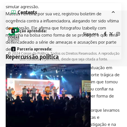
simular agressão.
Contents
Mateus Ferreira, por sua vez, registrou boletim de
ocorrência contra a influenciadora, alegando ter sido vítima
de extorsão. Ele afirma que fotografou Izabelly com
Lição aprendida:
Siga-nos
maconha na bolsa como forma de se proteger, o que teria
desencadeado a série de ameaças e acusações por parte
Parceria aprovada:
dela.
© 2024 Coisas da Política. Todos os Direitos Reservados. A reprodução
Repercussão política
dos conteúdo é permitida, desde que seja citada a fonte.
O vereador Leniel Borel, conhecido por sua atuação em
defesa de crianças e adolescentes após a morte trágica de
seu filho Henry Borel, afastou o assessor assim que tomou
conhecimento da denúncia. Em nota, declarou confiar na
investigação e reiterou seu repúdio a qualquer forma de
violência:
“Tenho acompanhado esse caso de perto, porque levamos
a sério qualquer denúncia que envolva crianças e
adolescentes. Mas sempre acreditei na investigação e na