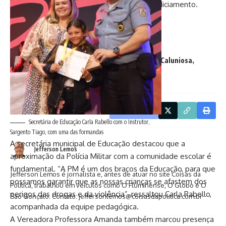
não se manifestou publicamente sobre o indiciamento.
TAGGED:
assessorparlamentar
DenunciaçãoCaluniosa
extorsão
IzabellyVidal
lenielborel
Facebook
Secretária de Educação Carla Rabello com o Instrutor,
Sargento Tiago, com uma das formandas
A secretária municipal de Educação destacou que a
Jefferson Lemos
aproximação da Polícia Militar com a comunidade escolar é
fundamental. “A PM é um dos braços da Educação, para que
Jefferson Lemos é jornalista e, antes de atuar no site Coisas da
possamos garantir que as nossas crianças se afastem dos
Política, trabalhou em veículos como O Fluminense, O Globo e O
perigos das drogas e da violência”, ressaltou Carla Rabello,
São Gonçalo. Contato: jeffersonlemos@coisasdapolitica.com.br
acompanhada da equipe pedagógica.
A Vereadora Professora Amanda também marcou presença