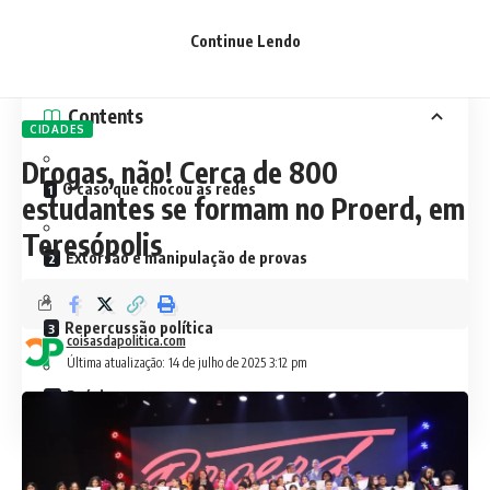
acusado o ex-assessor parlamentar Mateus Ferreira dos
Santos, ligado ao vereador Leniel Borel, de tê-la estuprado
Continue Lendo
em um motel na Baixada Fluminense, em junho deste ano.
Contents
CIDADES
Drogas, não! Cerca de 800
O caso que chocou as redes
estudantes se formam no Proerd, em
Teresópolis
Extorsão e manipulação de provas
Repercussão política
coisasdapolitica.com
Última atualização: 14 de julho de 2025 3:12 pm
Próximos passos
O caso que chocou as redes