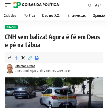
Aa
Font
Resizer
Cidades
Política
Deu no D.O.
Entrevistas
Opinião
BRASIL
CNH sem baliza! Agora é fé em Deus
e pé na tábua
Jefferson Lemos
Última atualização: 27 de janeiro de 2026 9:00 am