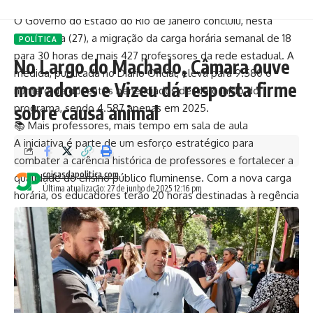
O Governo do Estado do Rio de Janeiro concluiu, nesta
sexta-feira (27), a migração da carga horária semanal de 18
POLÍTICA
para 30 horas de mais 427 professores da rede estadual. A
No Largo do Machado, Câmara ouve
medida, publicada no Diário Oficial, eleva para 9.580 o
moradores e Vizeu dá resposta firme
número de docentes beneficiados desde o início do
sobre causa animal
programa, sendo 4.587 apenas em 2025.
📚 Mais professores, mais tempo em sala de aula
A iniciativa é parte de um esforço estratégico para
combater a carência histórica de professores e fortalecer a
coisasdapolitica.com
qualidade do ensino público fluminense. Com a nova carga
Última atualização: 27 de junho de 2025 12:16 pm
horária, os educadores terão 20 horas destinadas à regência
de turmas e outras 10 voltadas ao planejamento e estudo,
conforme prevê a Lei de Diretrizes e Bases da Educação
Nacional (LDB).
💬 “Valorizamos quem transforma o futuro”, diz governador
“Seguiremos investindo em educação. Professores mais
presentes nas escolas significam ensino com mais