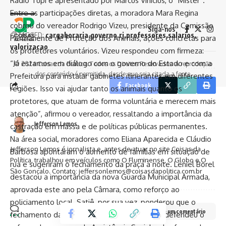
Rádio Tupi
e apresentado por Marcus Vinícius, o “Mister”.
Entre as participações diretas, a moradora Mara Regina
cobrou do vereador Rodrigo Vizeu, presidente da Comissão
Siga-nos
TAGGED:
cargahoraria
governo.rj
professores
salarios
Permanente de Proteção dos Animais, ações concretas para
valorizacao
os protetores voluntários. Vizeu respondeu com firmeza:
“Já estamos em diálogo com o governo do Estado e com a
© 2024 Coisas da Política. Todos os Direitos Reservados. A reprodução
dos conteúdo é permitida, desde que seja citada a fonte.
Prefeitura para instalar gabinetes itinerantes em diferentes
Facebook
regiões. Isso vai ajudar tanto os animais quanto os
protetores, que atuam de forma voluntária e merecem mais
atenção”, afirmou o vereador, ressaltando a importância da
Jefferson Lemos
castração em massa e de políticas públicas permanentes.
Na área social, moradores como Eliana Aparecida e Cláudio
Jefferson Lemos é jornalista e, antes de atuar no site Coisas da
Barbosa apontaram o aumento de famílias em situação de
Política, trabalhou em veículos como O Fluminense, O Globo e O
rua e sugeriram o fechamento da praça à noite. Leniel Borel
São Gonçalo. Contato: jeffersonlemos@coisasdapolitica.com.br
destacou a importância da nova Guarda Municipal Armada,
aprovada este ano pela Câmara, como reforço ao
policiamento local. Satiê, por sua vez, ponderou que o
Deixe um comentário
fechamento da praça seria impraticável, mas defendeu o