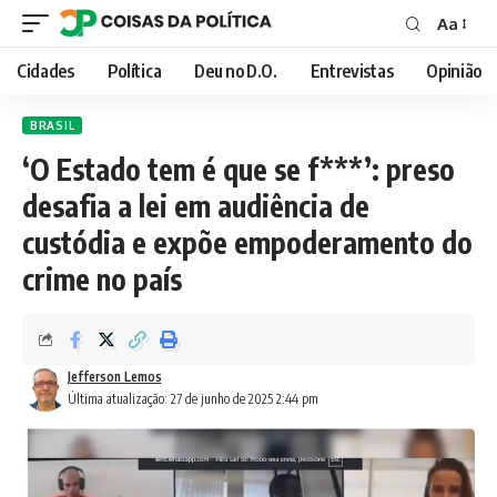
Aa
Font
Resizer
Cidades
Política
Deu no D.O.
Entrevistas
Opinião
BRASIL
‘O Estado tem é que se f***’: preso
desafia a lei em audiência de
custódia e expõe empoderamento do
crime no país
Jefferson Lemos
Última atualização: 27 de junho de 2025 2:44 pm