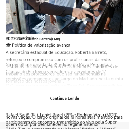
qualidade. É nossa missão valorizar a carreira do
magistério”, declarou o governador Cláudio Castro.
A migração é voluntária e garante vantagens como
aumento proporcional na remuneração, estabilidade nos
direitos funcionais e benefícios estendidos até a
aposentadoria.
Foto: Eduardo Barreto/CMRJ
🎓 Política de valorização avança
A secretária estadual de Educação, Roberta Barreto,
reforçou o compromisso com os profissionais da rede:
Na penúltima parada da 3ª edição do Povo Pergunta, a
“Estamos focados em oferecer as melhores condições de
Câmara do Rio
levou vereadores e servidores de 17
trabalho aos professores, que são fundamentais na
comissões permanentes ao Largo do Machado, nesta quinta
formação dos nossos jovens”.
(26), para ouvir a população da Zona Sul. Segurança pública,
👩‍🏫 Próximos passos
acolhimento de moradores em situação de rua e proteção
Os docentes que aderiram à mudança devem comparecer à
Continue Lendo
animal dominaram os microfones.
Coordenadoria de Gestão de Pessoas de sua regional, nas
O presidente da Casa,
Carlo Caiado (PSD)
, e os vereadores
datas e horários definidos em edital, para escolha das
Rafael Satiê (PL)
,
Leniel Borel (PP)
e
Rodrigo Vizeu (MDB)
novas vagas. O cargo original de 18 horas será mantido para
participaram do encontro, transmitido ao vivo pela
Super
quem optar por permanecer no regime anterior.