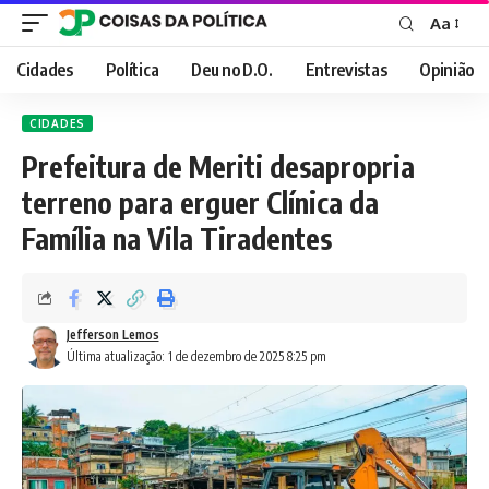
Aa
Font
Resizer
Cidades
Política
Deu no D.O.
Entrevistas
Opinião
CIDADES
Prefeitura de Meriti desapropria
terreno para erguer Clínica da
Família na Vila Tiradentes
Jefferson Lemos
Última atualização: 1 de dezembro de 2025 8:25 pm