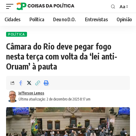
Aa
Font
Resizer
Cidades
Política
Deu no D.O.
Entrevistas
Opinião
POLÍTICA
Câmara do Rio deve pegar fogo
nesta terça com volta da ‘lei anti-
Oruam’ à pauta
Jefferson Lemos
Última atualização: 2 de dezembro de 2025 8:17 am