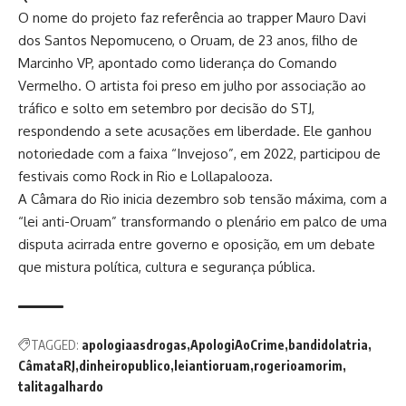
O nome do projeto faz referência ao trapper Mauro Davi
dos Santos Nepomuceno, o Oruam, de 23 anos, filho de
Marcinho VP, apontado como liderança do Comando
Vermelho. O artista foi preso em julho por associação ao
tráfico e solto em setembro por decisão do STJ,
respondendo a sete acusações em liberdade. Ele ganhou
notoriedade com a faixa “Invejoso”, em 2022, participou de
festivais como Rock in Rio e Lollapalooza.
A Câmara do Rio inicia dezembro sob tensão máxima, com a
“lei anti-Oruam” transformando o plenário em palco de uma
disputa acirrada entre governo e oposição, em um debate
que mistura política, cultura e segurança pública.
TAGGED:
apologiaasdrogas
ApologiAoCrime
bandidolatria
CâmataRJ
dinheiropublico
leiantioruam
rogerioamorim
talitagalhardo