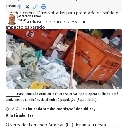
crônicas.
– Ações comunitárias voltadas para promoção da saúde e
Jefferson Lemos
bem-estar.
Última atualização: 1 de dezembro de 2025 5:11 pm
Impacto esperado
A iniciativa integra o plano municipal de expansão e
descentralização da atenção básica, reduzindo a pressão
sobre hospitais e garantindo atendimento mais próximo e
contínuo da população.
Com a nova unidade, a Prefeitura reforça o compromisso de
levar saúde de qualidade para dentro dos bairros,
atendendo a uma demanda crescente por serviços públicos
essenciais.
Para Fernando Armelau, a coleta seletiva, que já opera no limite, terá
ainda menos condições de atender à população (Reprodução)
TAGGED:
clinicadafamilia
meriti
saúdepublica
VilaTiradentes
O vereador Fernando Armelau (PL) denunciou nesta