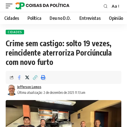
Aa
Font
Resizer
Cidades
Política
Deu no D.O.
Entrevistas
Opinião
CIDADES
Crime sem castigo: solto 19 vezes,
reincidente aterroriza Porciúncula
com novo furto
Jefferson Lemos
Última atualização: 2 de dezembro de 2025 11:13 am