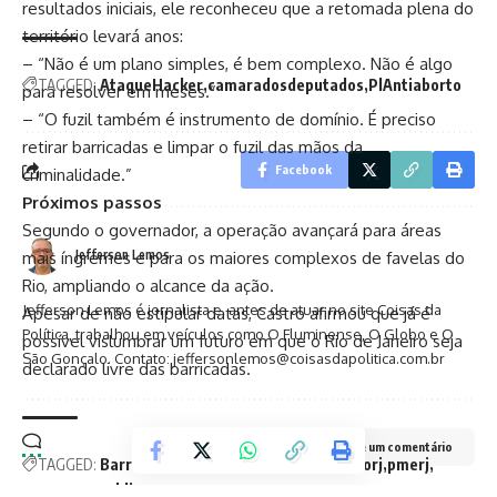
resultados iniciais, ele reconheceu que a retomada plena do
território levará anos:
– “Não é um plano simples, é bem complexo. Não é algo
TAGGED:
AtaqueHacker
camaradosdeputados
PlAntiaborto
para resolver em meses.”
– “O fuzil também é instrumento de domínio. É preciso
retirar barricadas e limpar o fuzil das mãos da
Facebook
criminalidade.”
Próximos passos
Segundo o governador, a operação avançará para áreas
Jefferson Lemos
mais íngremes e para os maiores complexos de favelas do
Rio, ampliando o alcance da ação.
Jefferson Lemos é jornalista e, antes de atuar no site Coisas da
Apesar de não estipular datas, Castro afirmou que já é
Política, trabalhou em veículos como O Fluminense, O Globo e O
possível vislumbrar um futuro em que o Rio de Janeiro seja
São Gonçalo. Contato: jeffersonlemos@coisasdapolitica.com.br
declarado livre das barricadas.
Deixe um comentário
TAGGED:
BarricadaZero
claudiocastro
governorj
pmerj
segurancapublica