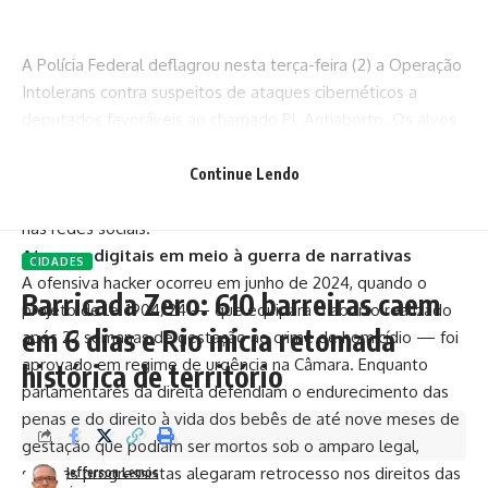
A Polícia Federal deflagrou nesta terça-feira (2) a Operação
Intolerans contra suspeitos de ataques cibernéticos a
deputados favoráveis ao chamado PL Antiaborto. Os alvos
foram parlamentares como Sóstenes Cavalcante,
Alexandre Ramagem e Bia Kicis, todos do PL, em meio a
Continue Lendo
uma disputa acirrada de narrativas entre direita e esquerda
nas redes sociais.
Ataques digitais em meio à guerra de narrativas
CIDADES
A ofensiva hacker ocorreu em junho de 2024, quando o
Barricada Zero: 610 barreiras caem
projeto de lei 1904/24 — que equipara o aborto realizado
em 6 dias e Rio inicia retomada
após 22 semanas de gestação ao crime de homicídio — foi
aprovado em regime de urgência na Câmara. Enquanto
histórica de território
parlamentares da direita defendiam o endurecimento das
penas e do direito à vida dos bebês de até nove meses de
gestação que podiam ser mortos sob o amparo legal,
setores progressistas alegaram retrocesso nos direitos das
Jefferson Lemos