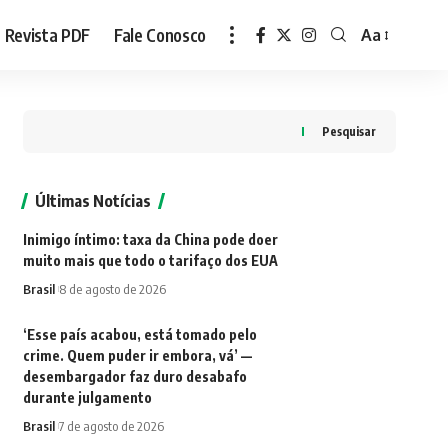
Revista PDF
Fale Conosco
Aa
Font
Resizer
Pesquisar
Últimas Notícias
Inimigo íntimo: taxa da China pode doer
muito mais que todo o tarifaço dos EUA
Brasil
8 de agosto de 2026
‘Esse país acabou, está tomado pelo
crime. Quem puder ir embora, vá’ —
desembargador faz duro desabafo
durante julgamento
Brasil
7 de agosto de 2026