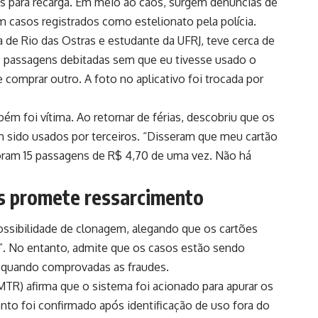
s para recarga. Em meio ao caos, surgem denúncias de
 casos registrados como estelionato pela polícia.
 de Rio das Ostras e estudante da UFRJ, teve cerca de
9 passagens debitadas sem que eu tivesse usado o
e comprar outro. A foto no aplicativo foi trocada por
m foi vítima. Ao retornar de férias, descobriu que os
 sido usados por terceiros. “Disseram que meu cartão
oram 15 passagens de R$ 4,70 de uma vez. Não há
s promete ressarcimento
ossibilidade de clonagem, alegando que os cartões
”. No entanto, admite que os casos estão sendo
o quando comprovadas as fraudes.
MTR) afirma que o sistema foi acionado para apurar os
ento foi confirmado após identificação de uso fora do