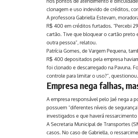
nos pontos de atendimento e dificuldade
clonagem e uso indevido de créditos, com
A professora Gabriella Estevam, moradora
R$ 400 em créditos furtados. “Percebi 2
cartão. Tive que bloquear o cartão preto 
outra pessoa”, relatou.
Patrícia Gomes, de Vargem Pequena, també
R$ 400 depositados pela empresa haviam
foi clonado e descarregado na Pavuna. F
controle para limitar o uso?”, questionou.
Empresa nega falhas, ma
A empresa responsável pelo Jaé nega a p
possuem “diferentes níveis de segurança
investigados e que haverá ressarciment
A Secretaria Municipal de Transportes (S
casos. No caso de Gabriella, o ressarcim