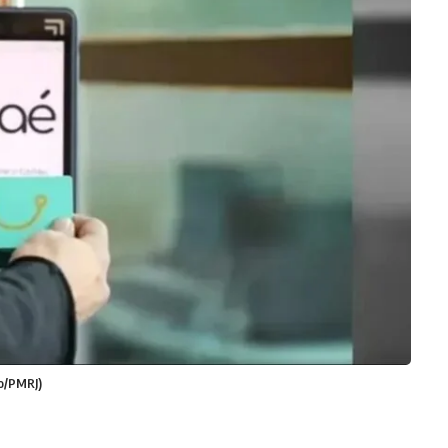
ão/PMRJ)