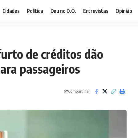
Cidades
Política
Deu no D.O.
Entrevistas
Opinião
furto de créditos dão
para passageiros
Compartilhar