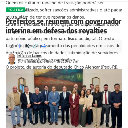
Quem dificultar o trabalho de transição poderá ser
responsabilizado, sofrer sanções administrativas e até pagar
POLÍTICA
multa, além de ter que reparar os danos.
Prefeitos se reúnem com governador
Entre as medidas, está a obrigação de disponibilizar dados
interino em defesa dos royalties
completos sobre contratos, serviços terceirizados e
patrimônio público, em formato físico ou digital. O texto
também prevê agravamento das penalidades em casos de
destruição de bancos de dados, intimidação de servidores
Jefferson Lemos
ou danos irreparáveis ao patrimônio.
Última atualização: 8 de abril de 2026 8:40 am
O projeto, de autoria do deputado Chico Alencar (Psol-RJ),
foi descrito pelo parlamentar como uma “lei contra o mau
perdedor”. “Saber perder é tão importante quanto saber
vencer”, afirmou em plenário.
A transição deverá ser iniciada em até 72 horas após a
proclamação do resultado da eleição, com equipes
paritárias indicadas pelo governante que sai e pelo eleito.
Os nomes dos integrantes e coordenadores terão de ser
publicados no Diário Oficial.