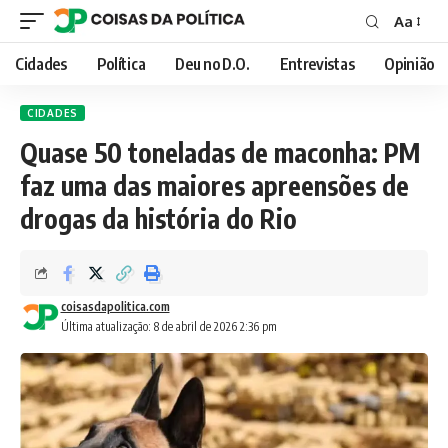
Aa
Font
Resizer
Cidades
Política
Deu no D.O.
Entrevistas
Opinião
CIDADES
Quase 50 toneladas de maconha: PM
faz uma das maiores apreensões de
drogas da história do Rio
coisasdapolitica.com
Última atualização: 8 de abril de 2026 2:36 pm