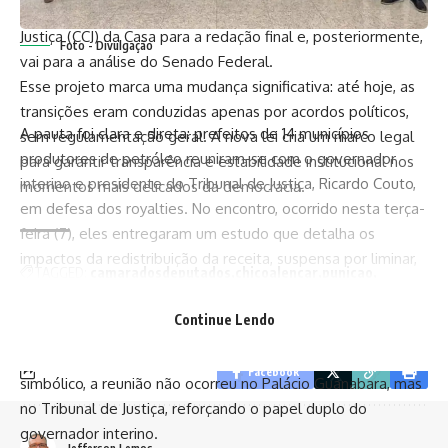
O texto segue agora para a Comissão de Constituição e
Justiça (CCJ) da Casa para a redação final e, posteriormente,
Foto - Divulgação
vai para a análise do Senado Federal.
Esse projeto marca uma mudança significativa: até hoje, as
transições eram conduzidas apenas por acordos políticos,
A pauta foi clara e direta: prefeitos de 14 municípios
sem regulamentação geral. A nova lei cria um marco legal
produtores de petróleo reuniram-se com o governador
para garantir transparência e estabilidade institucional nos
interino e presidente do Tribunal de Justiça, Ricardo Couto,
momentos mais delicados da democracia.
em defesa dos royalties. No encontro, ocorrido nesta terça-
feira (7), eles entregaram um estudo que detalha os
impactos da redistribuição da receita, suspensa por liminar,
TAGGED:
camaradosdeputados
chicoalencar
punicao
mas que será julgada pelo Supremo Tribunal Federal (STF)
transicaodegoverno
em 6 de maio.
Continue Lendo
A reunião foi articulada pelo prefeito de Campos e
presidente da Ompetro, Frederico Paes (MDB). Em gesto
Facebook
simbólico, a reunião não ocorreu no Palácio Guanabara, mas
no Tribunal de Justiça, reforçando o papel duplo do
governador interino.