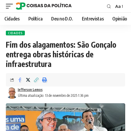
Aa
Font
Resizer
Cidades
Política
Deu no D.O.
Entrevistas
Opinião
CIDADES
Fim dos alagamentos: São Gonçalo
entrega obras históricas de
infraestrutura
Jefferson Lemos
Última atualização: 13 de novembro de 2025 1:36 pm