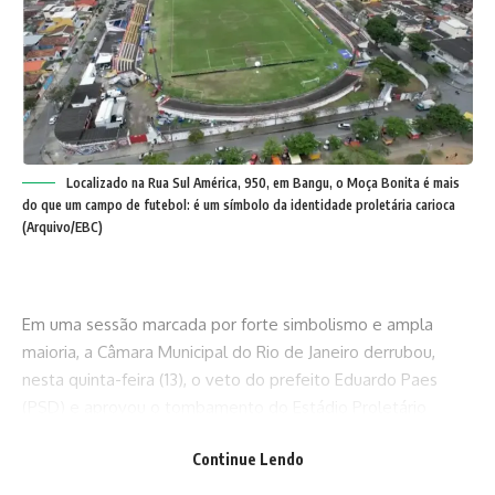
Localizado na Rua Sul América, 950, em Bangu, o Moça Bonita é mais
do que um campo de futebol: é um símbolo da identidade proletária carioca
(Arquivo/EBC)
Em uma sessão marcada por forte simbolismo e ampla
maioria, a Câmara Municipal do Rio de Janeiro derrubou,
nesta quinta-feira (13), o veto do prefeito Eduardo Paes
(PSD) e aprovou o tombamento do Estádio Proletário
Guilherme da Silveira Filho — o lendário Moça Bonita, sede
Continue Lendo
do Bangu Atlético Clube. A decisão, tomada por 26 votos a
1, representa uma vitória para o vereador Zico (PSD), autor