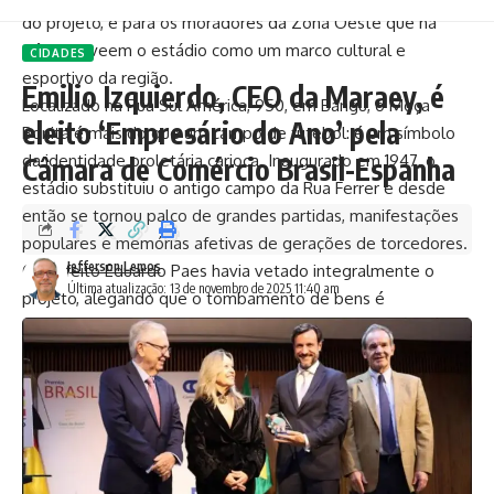
do projeto, e para os moradores da Zona Oeste que há
décadas veem o estádio como um marco cultural e
CIDADES
esportivo da região.
Emilio Izquierdo, CEO da Maraey, é
Localizado na Rua Sul América, 950, em Bangu, o Moça
eleito ‘Empresário do Ano’ pela
Bonita é mais do que um campo de futebol: é um símbolo
da identidade proletária carioca. Inaugurado em 1947, o
Câmara de Comércio Brasil-Espanha
estádio substituiu o antigo campo da Rua Ferrer e desde
então se tornou palco de grandes partidas, manifestações
populares e memórias afetivas de gerações de torcedores.
Jefferson Lemos
O prefeito Eduardo Paes havia vetado integralmente o
Última atualização: 13 de novembro de 2025 11:40 am
projeto, alegando que o tombamento de bens é
prerrogativa exclusiva do Poder Executivo, e que a iniciativa
da Câmara seria inconstitucional. No entanto, os vereadores
rejeitaram esse argumento, reafirmando o papel do
Legislativo na preservação da memória urbana e cultural da
cidade.
Com a derrubada do veto, a lei será promulgada
diretamente pelo presidente da Câmara, Carlo Caiado