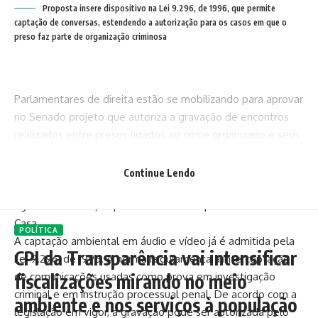
Proposta insere dispositivo na Lei 9.296, de 1996, que permite
captação de conversas, estendendo a autorização para os casos em que o
preso faz parte de organização criminosa
Parlamentares de direita estão se mobilizando para aprovar
no Senado projeto que autoriza a gravação de encontros
realizados entre presos ligados ao crime organizado e seus
próprios advogados. A proposição (PL 249/2025), do
senador Marcio Bittar (União-AC), foi elaborado neste início
Continue Lendo
de ano em função da escalada da violência no país e
aguarda distribuição para as comissões permanentes da
Casa.
POLÍTICA
A captação ambiental em áudio e vídeo já é admitida pela
CPI da Transparência vai intensificar
Lei 9.296, de 1996. A norma regulamenta a interceptação
de comunicações usadas como prova em investigação
fiscalizações mirando no meio
criminal e em instrução processual penal. De acordo com a
ambiente e nos serviços à população
legislação em vigor, a gravação pode ser autorizada pelo