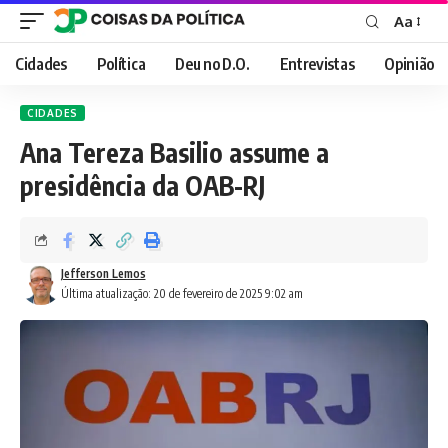
Aa
Font
Resizer
Cidades
Política
Deu no D.O.
Entrevistas
Opinião
CIDADES
Ana Tereza Basilio assume a
presidência da OAB-RJ
Jefferson Lemos
Última atualização: 20 de fevereiro de 2025 9:02 am