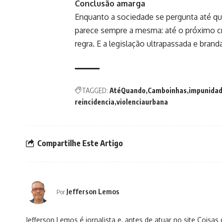
Conclusão amarga
Enquanto a sociedade se pergunta até qua
parece sempre a mesma: até o próximo cri
regra. E a legislação ultrapassada e bran
TAGGED:
AtéQuando
Camboinhas
impunida
reincidencia
violenciaurbana
Compartilhe Este Artigo
Jefferson Lemos
Por
Jefferson Lemos é jornalista e, antes de atuar no site Coisa