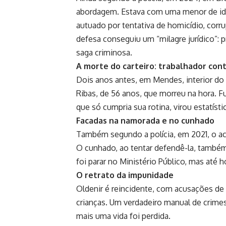
abordagem. Estava com uma menor de ida
autuado por tentativa de homicídio, corr
defesa conseguiu um “milagre jurídico”: p
saga criminosa.
A morte do carteiro: trabalhador con
Dois anos antes, em Mendes, interior do R
Ribas, de 56 anos, que morreu na hora. Fu
que só cumpria sua rotina, virou estatísti
Facadas na namorada e no cunhado
Também segundo a polícia, em 2021, o a
O cunhado, ao tentar defendê-la, també
foi parar no Ministério Público, mas até 
O retrato da impunidade
Oldenir é reincidente, com acusações de p
crianças. Um verdadeiro manual de crimes 
mais uma vida foi perdida.