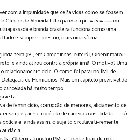
iver com a impunidade que ceifa vidas como se fossem
e Oldenir de Almeida Filho parece a prova viva — ou
ultrapassada e branda brasileira funciona como uma
resultado é sempre o mesmo, mais uma vítima.
unda-feira (19), em Camboinhas, Niterói, Oldenir matou
reto, e ainda atirou contra a própria irmã. O motivo? Uma
a o relacionamento dele. O corpo foi parar no IML de
 Delegacia de Homicídios. Mais um capítulo previsível de
ido cancelada há muito tempo.
 gaveta
iva de feminicídio, corrupção de menores, aliciamento de
 extensa que parece currículo de carreira consolidada — só
polícia e, ainda assim, o sujeito circulava livremente.
a audácia
sília, Oldenir atropelou PMs ao tentar fugir de uma